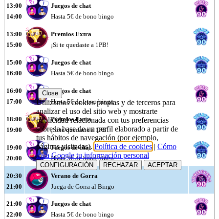
13:00
Juegos de chat
14:00
Hasta 5€ de bono bingo
13:00
Premios Extra
15:00
¡Si te quedaste a 1PB!
15:00
Juegos de chat
16:00
Hasta 5€ de bono bingo
16:00
Juegos de chat
Close
17:00
Hasta 5€ de bono bingo
Utilizamos cookies propias y de terceros para
analizar el uso del sitio web y mostrarte
18:00
Premios Extra
publicidad relacionada con tus preferencias
sobre la base de un perfil elaborado a partir de
19:00
¡Si te quedaste a 1PB!
tus hábitos de navegación (por ejemplo,
páginas visitadas).
Política de cookies
|
Cómo
19:00
Juegos de chat
trata Google tu información personal
20:00
Hasta 5€ de bono bingo
CONFIGURACIÓN
RECHAZAR
ACEPTAR
20:30
Verano de Gorra
21:00
Juega de Gorra al Bingo
21:00
Juegos de chat
22:00
Hasta 5€ de bono bingo