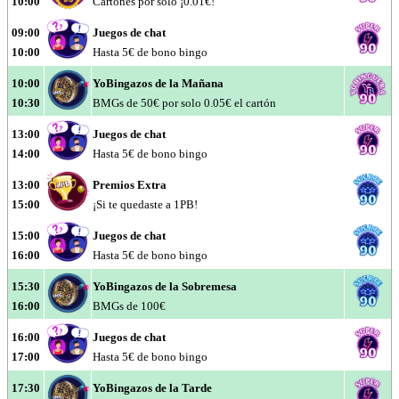
10:00
Cartones por solo ¡0.01€!
09:00
Juegos de chat
10:00
Hasta 5€ de bono bingo
10:00
YoBingazos de la Mañana
10:30
BMGs de 50€ por solo 0.05€ el cartón
13:00
Juegos de chat
14:00
Hasta 5€ de bono bingo
13:00
Premios Extra
15:00
¡Si te quedaste a 1PB!
15:00
Juegos de chat
16:00
Hasta 5€ de bono bingo
15:30
YoBingazos de la Sobremesa
16:00
BMGs de 100€
16:00
Juegos de chat
17:00
Hasta 5€ de bono bingo
17:30
YoBingazos de la Tarde