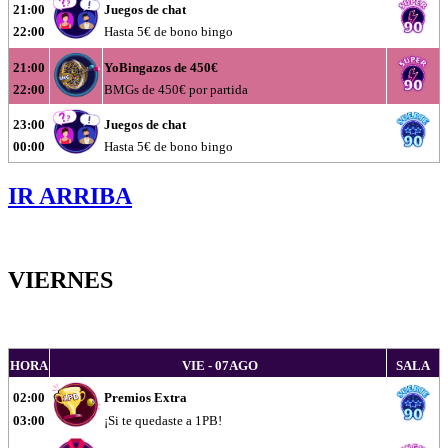
21:00
Juegos de chat
22:00
Hasta 5€ de bono bingo
21:00
YoBingazos de 450€
22:00
BMGs de 450€ por partida
23:00
Juegos de chat
00:00
Hasta 5€ de bono bingo
IR ARRIBA
VIERNES
HORA
VIE - 07AGO
SALA
02:00
Premios Extra
03:00
¡Si te quedaste a 1PB!