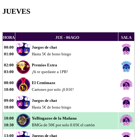
JUEVES
HORA
JUE - 06AGO
SALA
00:00
Juegos de chat
01:00
Hasta 5€ de bono bingo
02:00
Premios Extra
03:00
¡Si te quedaste a 1PB!
08:00
El Centimazo
10:00
Cartones por solo ¡0.01€!
09:00
Juegos de chat
10:00
Hasta 5€ de bono bingo
10:00
YoBingazos de la Mañana
10:30
BMGs de 50€ por solo 0.05€ el cartón
13:00
Juegos de chat