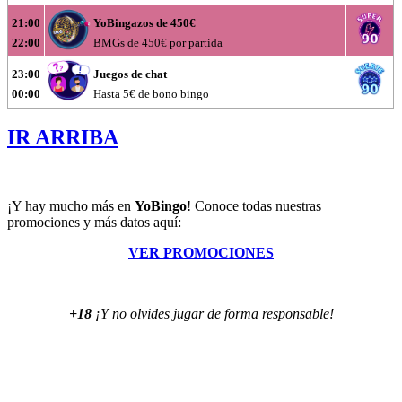
21:00
YoBingazos de 450€
22:00
BMGs de 450€ por partida
23:00
Juegos de chat
00:00
Hasta 5€ de bono bingo
IR ARRIBA
¡Y hay mucho más en
YoBingo
! Conoce todas nuestras
promociones y más datos aquí:
VER PROMOCIONES
+18
¡Y no olvides jugar de forma responsable!