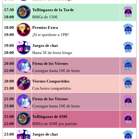
17:30
YoBingazos de la Tarde
18:00
BMGs de 150€
18:00
Premios Extra
19:00
¡Si te quedaste a 1PB!
19:00
Juegos de chat
20:00
Hasta 5€ de bono bingo
20:00
Fiesta de los Viernes
22:00
Consigue hasta 10€ de bono
20:00
Viernes Compartidos
21:00
Con botes compartidos
21:00
Fiesta de los Viernes
23:00
Consigue hasta 10€ de bono
21:00
YoBingazos de 450€
22:00
BMGs de 450€ por partida
23:00
Juegos de chat