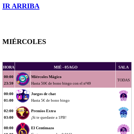
IR ARRIBA
MIÉRCOLES
HORA
MIÉ - 05AGO
SALA
00:00
Miércoles Mágico
TODAS
23:59
Hasta 50€ de bono bingo con el nº49
00:00
Juegos de chat
01:00
Hasta 5€ de bono bingo
02:00
Premios Extra
03:00
¡Si te quedaste a 1PB!
08:00
El Centimazo