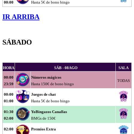
00:00
Hasta 5€ de bono bingo
IR ARRIBA
SÁBADO
HORA
SÁB - 08AGO
SALA
00:00
Números mágicos
TODAS
23:59
Hasta 150€ de bono bingo
00:00
Juegos de chat
01:00
Hasta 5€ de bono bingo
01:30
YoBingazos Canallas
02:00
BMGs de 150€
02:00
Premios Extra