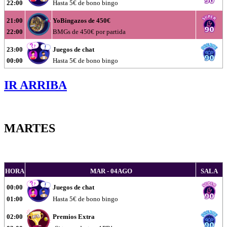
22:00
Hasta 5€ de bono bingo
21:00
YoBingazos de 450€
22:00
BMGs de 450€ por partida
23:00
Juegos de chat
00:00
Hasta 5€ de bono bingo
IR ARRIBA
MARTES
HORA
MAR - 04AGO
SALA
00:00
Juegos de chat
01:00
Hasta 5€ de bono bingo
02:00
Premios Extra