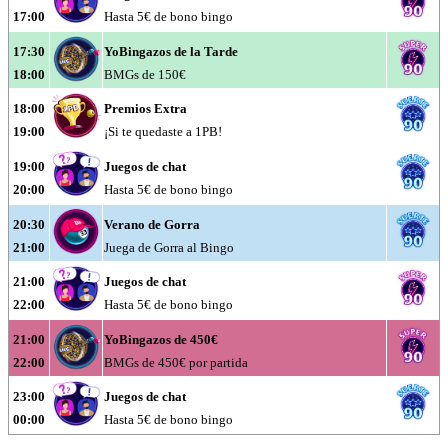
17:00
Hasta 5€ de bono bingo
17:30
YoBingazos de la Tarde
18:00
BMGs de 150€
18:00
Premios Extra
19:00
¡Si te quedaste a 1PB!
19:00
Juegos de chat
20:00
Hasta 5€ de bono bingo
20:30
Verano de Gorra
21:00
Juega de Gorra al Bingo
21:00
Juegos de chat
22:00
Hasta 5€ de bono bingo
21:00
YoBingazos de 450€
22:00
BMGs de 450€ por partida
23:00
Juegos de chat
00:00
Hasta 5€ de bono bingo