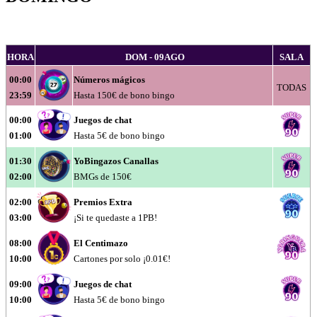
HORA
DOM - 09AGO
SALA
00:00
Números mágicos
TODAS
23:59
Hasta 150€ de bono bingo
00:00
Juegos de chat
01:00
Hasta 5€ de bono bingo
01:30
YoBingazos Canallas
02:00
BMGs de 150€
02:00
Premios Extra
03:00
¡Si te quedaste a 1PB!
08:00
El Centimazo
10:00
Cartones por solo ¡0.01€!
09:00
Juegos de chat
10:00
Hasta 5€ de bono bingo