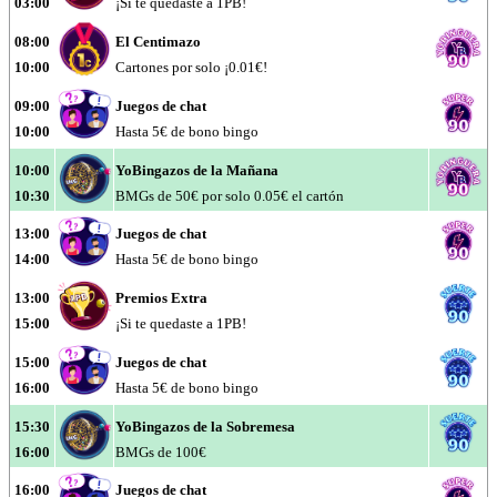
03:00
¡Si te quedaste a 1PB!
08:00
El Centimazo
10:00
Cartones por solo ¡0.01€!
09:00
Juegos de chat
10:00
Hasta 5€ de bono bingo
10:00
YoBingazos de la Mañana
10:30
BMGs de 50€ por solo 0.05€ el cartón
13:00
Juegos de chat
14:00
Hasta 5€ de bono bingo
13:00
Premios Extra
15:00
¡Si te quedaste a 1PB!
15:00
Juegos de chat
16:00
Hasta 5€ de bono bingo
15:30
YoBingazos de la Sobremesa
16:00
BMGs de 100€
16:00
Juegos de chat