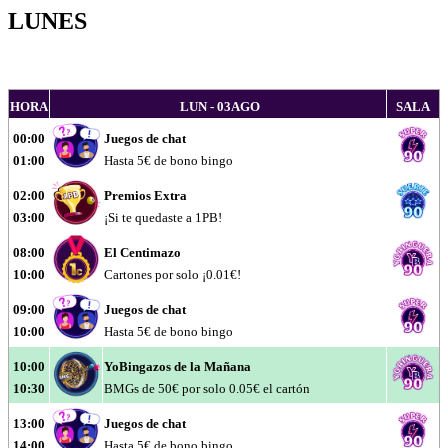
LUNES
HORA
LUN - 03AGO
SALA
00:00
Juegos de chat
01:00
Hasta 5€ de bono bingo
02:00
Premios Extra
03:00
¡Si te quedaste a 1PB!
08:00
El Centimazo
10:00
Cartones por solo ¡0.01€!
09:00
Juegos de chat
10:00
Hasta 5€ de bono bingo
10:00
YoBingazos de la Mañana
10:30
BMGs de 50€ por solo 0.05€ el cartón
13:00
Juegos de chat
14:00
Hasta 5€ de bono bingo