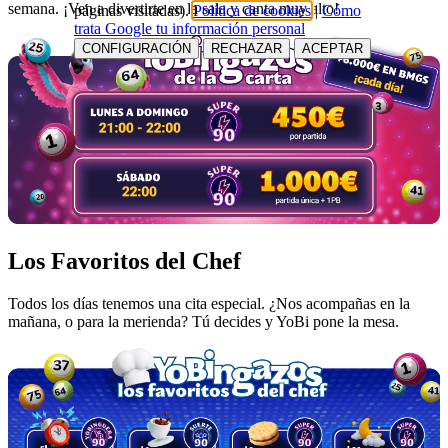
semana. ¡Ven a divertirte en la sala y canta muy alto!
páginas visitadas).
Política de cookies
|
Cómo
trata Google tu información personal
CONFIGURACIÓN
RECHAZAR
ACEPTAR
Los Favoritos del Chef
Todos los días tenemos una cita especial. ¿Nos acompañas en la
mañana, o para la merienda? Tú decides y YoBi pone la mesa.