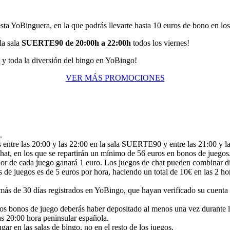
 YoBinguera, en la que podrás llevarte hasta 10 euros de bono en los
la sala
SUERTE90 de 20:00h a 22:00h
todos los viernes!
es y toda la diversión del bingo en YoBingo!
VER MÁS PROMOCIONES
.
es entre las 20:00 y las 22:00 en la sala SUERTE90 y entre las 21:00 y 
e chat, en los que se repartirán un mínimo de 56 euros en bonos de jue
dor de cada juego ganará 1 euro. Los juegos de chat pueden combinar di
 juegos es de 5 euros por hora, haciendo un total de 10€ en las 2 horas
 más de 30 días registrados en YoBingo, que hayan verificado su cuent
 a los bonos de juego deberás haber depositado al menos una vez durante 
as 20:00 hora peninsular española.
ar en las salas de bingo, no en el resto de los juegos.