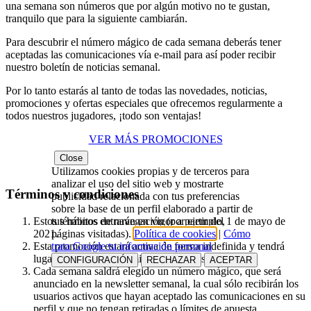
una semana son números que por algún motivo no te gustan,
tranquilo que para la siguiente cambiarán.
Para descubrir el número mágico de cada semana deberás tener
aceptadas las comunicaciones vía e-mail para así poder recibir
nuestro boletín de noticias semanal.
Por lo tanto estarás al tanto de todas las novedades, noticias,
promociones y ofertas especiales que ofrecemos regularmente a
todos nuestros jugadores, ¡todo son ventajas!
VER MÁS PROMOCIONES
Close
Utilizamos cookies propias y de terceros para
analizar el uso del sitio web y mostrarte
Términos y condiciones
publicidad relacionada con tus preferencias
sobre la base de un perfil elaborado a partir de
tus hábitos de navegación (por ejemplo,
Estos términos entrarán en vigor a partir del 1 de mayo de
páginas visitadas).
Política de cookies
|
Cómo
2021.
trata Google tu información personal
Esta promoción estará activa de forma indefinida y tendrá
lugar los sábados y domingos de cada semana.
CONFIGURACIÓN
RECHAZAR
ACEPTAR
Cada semana saldrá elegido un número mágico, que será
anunciado en la newsletter semanal, la cual sólo recibirán los
usuarios activos que hayan aceptado las comunicaciones en su
perfil y que no tengan retiradas o límites de apuesta