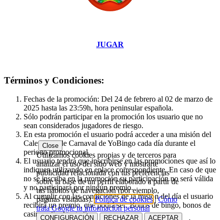
JUGAR
Términos y Condiciones:
Fechas de la promoción: Del 24 de febrero al 02 de marzo de
2025 hasta las 23:59h, hora peninsular española.
Sólo podrán participar en la promoción los usuario que no
sean considerados jugadores de riesgo.
En esta promoción el usuario podrá acceder a una misión del
Calendario de Carnaval de YoBingo cada día durante el
Close
periodo promocional.
Utilizamos cookies propias y de terceros para
El usuario tendrá que inscribirse en las promociones que así lo
analizar el uso del sitio web y mostrarte
indiquen utilizando en enlace correspondiente.
En caso de que
publicidad relacionada con tus preferencias
no se inscriba en la promoción su participación no será válida
sobre la base de un perfil elaborado a partir de
y no participará por ningún premio.
tus hábitos de navegación (por ejemplo,
Al cumplir con las condiciones de la misión del día el usuario
páginas visitadas).
Política de cookies
|
Cómo
recibirá un premio, que podrá ser: Bonos de bingo, bonos de
trata Google tu información personal
casino o tiradas gratis.
CONFIGURACIÓN
RECHAZAR
ACEPTAR