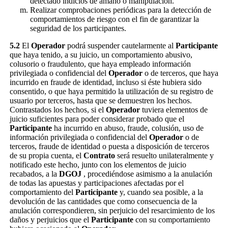
detectado indicios de amaño o manipulación.
Realizar comprobaciones periódicas para la detección de
comportamientos de riesgo con el fin de garantizar la
seguridad de los participantes.
5.2
El
Operador
podrá suspender cautelarmente al
Participante
que haya tenido, a su juicio, un comportamiento abusivo,
colusorio o fraudulento, que haya empleado información
privilegiada o confidencial del
Operador
o de terceros, que haya
incurrido en fraude de identidad, incluso si éste hubiera sido
consentido, o que haya permitido la utilización de su registro de
usuario por terceros, hasta que se demuestren los hechos.
Contrastados los hechos, si el
Operador
tuviera elementos de
juicio suficientes para poder considerar probado que el
Participante
ha incurrido en abuso, fraude, colusión, uso de
información privilegiada o confidencial del
Operador
o de
terceros, fraude de identidad o puesta a disposición de terceros
de su propia cuenta, el
Contrato
será resuelto unilateralmente y
notificado este hecho, junto con los elementos de juicio
recabados, a la
DGOJ
, procediéndose asimismo a la anulación
de todas las apuestas y participaciones afectadas por el
comportamiento del
Participante
y, cuando sea posible, a la
devolución de las cantidades que como consecuencia de la
anulación correspondieren, sin perjuicio del resarcimiento de los
daños y perjuicios que el
Participante
con su comportamiento