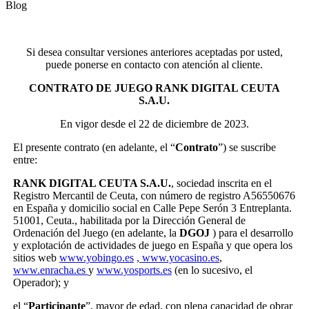
Blog
Si desea consultar versiones anteriores aceptadas por usted,
puede ponerse en contacto con atención al cliente.
CONTRATO DE JUEGO RANK DIGITAL CEUTA
S.A.U.
En vigor desde el 22 de diciembre de 2023.
El presente contrato (en adelante, el “
Contrato
”) se suscribe
entre:
RANK DIGITAL CEUTA S.A.U.
, sociedad inscrita en el
Registro Mercantil de Ceuta, con número de registro A56550676
en España y domicilio social en Calle Pepe Serón 3 Entreplanta.
51001, Ceuta., habilitada por la Dirección General de
Ordenación del Juego (en adelante, la
DGOJ
) para el desarrollo
y explotación de actividades de juego en España y que opera los
sitios web
www.yobingo.es
,
www.yocasino.es
,
www.enracha.es
y
www.yosports.es
(en lo sucesivo, el
Operador); y
el “
Participante
”, mayor de edad, con plena capacidad de obrar