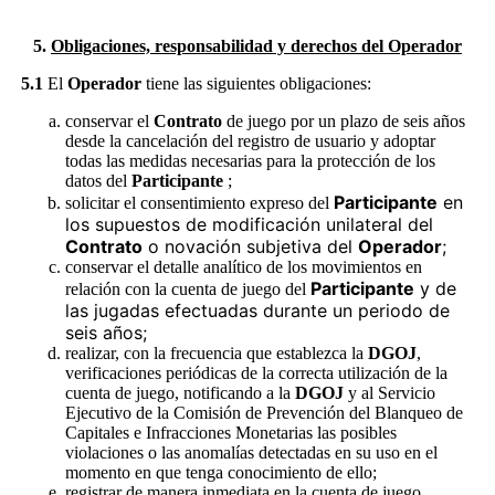
5.
Obligaciones, responsabilidad y derechos del Operador
5.1
El
Operador
tiene las siguientes obligaciones:
conservar el
Contrato
de juego por un plazo de seis años
desde la cancelación del registro de usuario y adoptar
todas las medidas necesarias para la protección de los
datos del
Participante
;
Participante
en
solicitar el consentimiento expreso del
los supuestos de modificación unilateral del
Contrato
o novación subjetiva del
Operador
;
conservar el detalle analítico de los movimientos en
Participante
y de
relación con la cuenta de juego del
las jugadas efectuadas durante un periodo de
seis años;
realizar, con la frecuencia que establezca la
DGOJ
,
verificaciones periódicas de la correcta utilización de la
cuenta de juego, notificando a la
DGOJ
y al Servicio
Ejecutivo de la Comisión de Prevención del Blanqueo de
Capitales e Infracciones Monetarias las posibles
violaciones o las anomalías detectadas en su uso en el
momento en que tenga conocimiento de ello;
registrar de manera inmediata en la cuenta de juego,