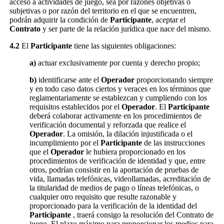
acceso a actividades de juego, sea por razones objetivas o
subjetivas o por razón del territorio en el que se encuentren,
podrán adquirir la condición de
Participante
, aceptar el
Contrato
y ser parte de la relación jurídica que nace del mismo.
4.2
El
Participante
tiene las siguientes obligaciones:
a)
actuar exclusivamente por cuenta y derecho propio;
b)
identificarse ante el
Operador
proporcionando siempre
y en todo caso datos ciertos y veraces en los términos que
reglamentariamente se establezcan y cumpliendo con los
requisitos establecidos por el
Operador
. El
Participante
deberá colaborar activamente en los procedimientos de
verificación documental y reforzada que realice el
Operador
. La omisión, la dilación injustificada o el
incumplimiento por el
Participante
de las instrucciones
que el
Operador
le hubiera proporcionado en los
procedimientos de verificación de identidad y que, entre
otros, podrían consistir en la aportación de pruebas de
vida, llamadas telefónicas, videollamadas, acreditación de
la titularidad de medios de pago o líneas telefónicas, o
cualquier otro requisito que resulte razonable y
proporcionado para la verificación de la identidad del
Participante
, traerá consigo la resolución del Contrato de
juego. El plazo máximo para proporcionar los medios para