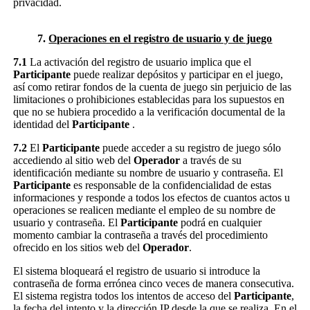
privacidad.
7.
Operaciones en el registro de usuario y de juego
7.1
La activación del registro de usuario implica que el
Participante
puede realizar depósitos y participar en el juego,
así como retirar fondos de la cuenta de juego sin perjuicio de las
limitaciones o prohibiciones establecidas para los supuestos en
que no se hubiera procedido a la verificación documental de la
identidad del
Participante
.
7.2
El
Participante
puede acceder a su registro de juego sólo
accediendo al sitio web del
Operador
a través de su
identificación mediante su nombre de usuario y contraseña. El
Participante
es responsable de la confidencialidad de estas
informaciones y responde a todos los efectos de cuantos actos u
operaciones se realicen mediante el empleo de su nombre de
usuario y contraseña. El
Participante
podrá en cualquier
momento cambiar la contraseña a través del procedimiento
ofrecido en los sitios web del
Operador
.
El sistema bloqueará el registro de usuario si introduce la
contraseña de forma errónea cinco veces de manera consecutiva.
El sistema registra todos los intentos de acceso del
Participante
,
la fecha del intento y la dirección IP desde la que se realiza. En el