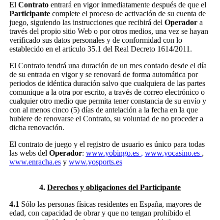
El
Contrato
entrará en vigor inmediatamente después de que el
Participante
complete el proceso de activación de su cuenta de
juego, siguiendo las instrucciones que recibirá del
Operador
a
través del propio sitio Web o por otros medios, una vez se hayan
verificado sus datos personales y de conformidad con lo
establecido en el artículo 35.1 del Real Decreto 1614/2011.
El Contrato tendrá una duración de un mes contado desde el día
de su entrada en vigor y se renovará de forma automática por
periodos de idéntica duración salvo que cualquiera de las partes
comunique a la otra por escrito, a través de correo electrónico o
cualquier otro medio que permita tener constancia de su envío y
con al menos cinco (5) días de antelación a la fecha en la que
hubiere de renovarse el Contrato, su voluntad de no proceder a
dicha renovación.
El contrato de juego y el registro de usuario es único para todas
las webs del
Operador
:
www.yobingo.es
,
www.yocasino.es
,
www.enracha.es
y
www.yosports.es
4.
Derechos y obligaciones del Participante
4.1
Sólo las personas físicas residentes en España, mayores de
edad, con capacidad de obrar y que no tengan prohibido el