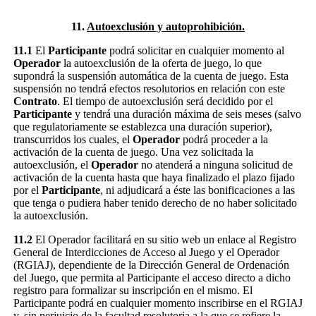
11.
Autoexclusión y autoprohibición.
11.1
El
Participante
podrá solicitar en cualquier momento al
Operador
la autoexclusión de la oferta de juego, lo que
supondrá la suspensión automática de la cuenta de juego. Esta
suspensión no tendrá efectos resolutorios en relación con este
Contrato
. El tiempo de autoexclusión será decidido por el
Participante
y tendrá una duración máxima de seis meses (salvo
que regulatoriamente se establezca una duración superior),
transcurridos los cuales, el
Operador
podrá proceder a la
activación de la cuenta de juego. Una vez solicitada la
autoexclusión, el
Operador
no atenderá a ninguna solicitud de
activación de la cuenta hasta que haya finalizado el plazo fijado
por el
Participante
, ni adjudicará a éste las bonificaciones a las
que tenga o pudiera haber tenido derecho de no haber solicitado
la autoexclusión.
11.2
El Operador facilitará en su sitio web un enlace al Registro
General de Interdicciones de Acceso al Juego y el Operador
(RGIAJ), dependiente de la Dirección General de Ordenación
del Juego, que permita al Participante el acceso directo a dicho
registro para formalizar su inscripción en el mismo. El
Participante podrá en cualquier momento inscribirse en el RGIAJ
y, sin perjuicio de la facultad resolutoria a la que se refiere la