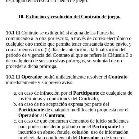
restringido el acceso a la Cuenta de juego.
10.
Extinción y resolución del Contrato de juego.
10.1
El Contrato se extinguirá si alguna de las Partes ha
comunicado a la otra por escrito, a través de correo electrónico o
cualquier otro medio que permita tener constancia de su envío, y
con al menos cinco (5) días de antelación a la finalización del
periodo de vigencia del Contrato al que se refiere la Cláusula 3 o
de cualquiera de sus sucesivas prórrogas, su voluntad de no
proceder a dicha prórroga.
10.2
El
Operador
podrá unilateralmente resolver el
Contrato
inmediatamente y sin previo aviso:
en caso de infracción por el
Participante
de cualquiera de
los términos y condiciones del
Contrato
;
en caso de no aceptación expresa por parte del
Participante
de cualquier modificación propuesta por el
Operador
al
Contrato
;
en caso de que concurran elementos de juicio suficientes
para poder considerar probado que el
Participante
ha
incurrido en abuso, fraude, colusión, uso de información
privilegiada o confidencial del
Operador
o de terceros,