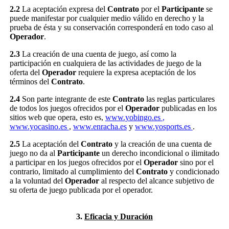
2.2
La aceptación expresa del
Contrato
por el
Participante
se
puede manifestar por cualquier medio válido en derecho y la
prueba de ésta y su conservación corresponderá en todo caso al
Operador
.
2.3
La creación de una cuenta de juego, así como la
participación en cualquiera de las actividades de juego de la
oferta del
Operador
requiere la expresa aceptación de los
términos del
Contrato
.
2.4
Son parte integrante de este
Contrato
las reglas particulares
de todos los juegos ofrecidos por el
Operador
publicadas en los
sitios web que opera, esto es,
www.yobingo.es
,
www.yocasino.es
,
www.enracha.es
y
www.yosports.es
.
2.5
La aceptación del
Contrato
y la creación de una cuenta de
juego no da al
Participante
un derecho incondicional o ilimitado
a participar en los juegos ofrecidos por el
Operador
sino por el
contrario, limitado al cumplimiento del
Contrato
y condicionado
a la voluntad del
Operador
al respecto del alcance subjetivo de
su oferta de juego publicada por el operador.
3.
Eficacia y Duración