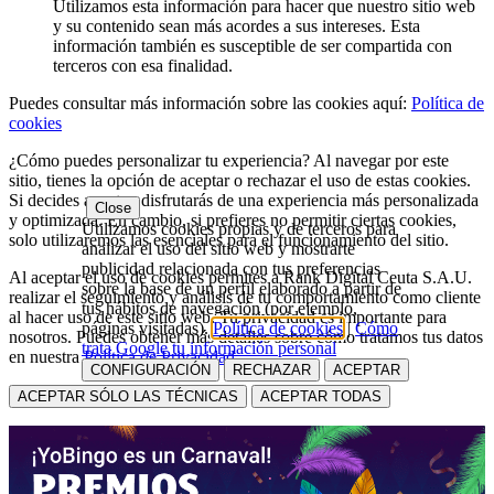
Utilizamos esta información para hacer que nuestro sitio web
y su contenido sean más acordes a sus intereses. Esta
información también es susceptible de ser compartida con
terceros con esa finalidad.
Puedes consultar más información sobre las cookies aquí:
Política de
cookies
¿Cómo puedes personalizar tu experiencia? Al navegar por este
sitio, tienes la opción de aceptar o rechazar el uso de estas cookies.
Si decides aceptar, disfrutarás de una experiencia más personalizada
Close
y optimizada. En cambio, si prefieres no permitir ciertas cookies,
Utilizamos cookies propias y de terceros para
solo utilizaremos las esenciales para el funcionamiento del sitio.
analizar el uso del sitio web y mostrarte
publicidad relacionada con tus preferencias
Al aceptar el uso de cookies permites a Rank Digital Ceuta S.A.U.
sobre la base de un perfil elaborado a partir de
realizar el seguimiento y análisis de tu comportamiento como cliente
tus hábitos de navegación (por ejemplo,
al hacer uso de este sitio web. Tu privacidad es importante para
páginas visitadas).
Política de cookies
|
Cómo
nosotros. Puedes obtener más detalles sobre cómo tratamos tus datos
trata Google tu información personal
en nuestra
Política de Privacidad
CONFIGURACIÓN
RECHAZAR
ACEPTAR
ACEPTAR SÓLO LAS TÉCNICAS
ACEPTAR TODAS