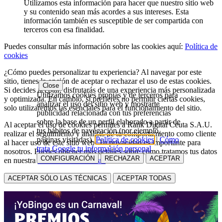
Utilizamos esta información para hacer que nuestro sitio web
y su contenido sean más acordes a sus intereses. Esta
información también es susceptible de ser compartida con
terceros con esa finalidad.
Puedes consultar más información sobre las cookies aquí:
Política de
cookies
¿Cómo puedes personalizar tu experiencia? Al navegar por este
sitio, tienes la opción de aceptar o rechazar el uso de estas cookies.
Close
Si decides aceptar, disfrutarás de una experiencia más personalizada
Utilizamos cookies propias y de terceros para
y optimizada. En cambio, si prefieres no permitir ciertas cookies,
analizar el uso del sitio web y mostrarte
solo utilizaremos las esenciales para el funcionamiento del sitio.
publicidad relacionada con tus preferencias
sobre la base de un perfil elaborado a partir de
Al aceptar el uso de cookies permites a Rank Digital Ceuta S.A.U.
tus hábitos de navegación (por ejemplo,
realizar el seguimiento y análisis de tu comportamiento como cliente
páginas visitadas).
Política de cookies
|
Cómo
al hacer uso de este sitio web. Tu privacidad es importante para
trata Google tu información personal
nosotros. Puedes obtener más detalles sobre cómo tratamos tus datos
CONFIGURACIÓN
RECHAZAR
ACEPTAR
en nuestra
Política de Privacidad
ACEPTAR SÓLO LAS TÉCNICAS
ACEPTAR TODAS