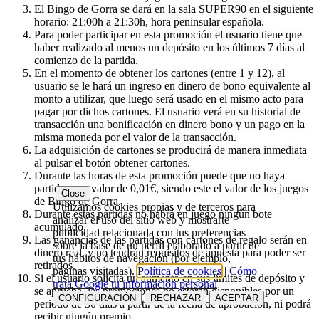
El Bingo de Gorra se dará en la sala SUPER90 en el siguiente
horario: 21:00h a 21:30h, hora peninsular española.
Para poder participar en esta promoción el usuario tiene que
haber realizado al menos un depósito en los últimos 7 días al
comienzo de la partida.
En el momento de obtener los cartones (entre 1 y 12), al
usuario se le hará un ingreso en dinero de bono equivalente al
monto a utilizar, que luego será usado en el mismo acto para
pagar por dichos cartones. El usuario verá en su historial de
transacción una bonificación en dinero bono y un pago en la
misma moneda por el valor de la transacción.
La adquisición de cartones se producirá de manera inmediata
al pulsar el botón obtener cartones.
Durante las horas de esta promoción puede que no haya
partidas con valor de 0,01€, siendo este el valor de los juegos
Close
de Bingo de Gorra.
Utilizamos cookies propias y de terceros para
Durante estas partidas no habrá en juego ningún bote
analizar el uso del sitio web y mostrarte
acumulado.
publicidad relacionada con tus preferencias
Las ganancias de las partidas con cartones de regalo serán en
sobre la base de un perfil elaborado a partir de
dinero real, y no tendrán requisitos de apuesta para poder ser
tus hábitos de navegación (por ejemplo,
retirados.
páginas visitadas).
Política de cookies
|
Cómo
Si el usuario solicita un aumento en sus límites de depósito y
trata Google tu información personal
se aprueba, las promociones no estarán disponibles por un
CONFIGURACIÓN
RECHAZAR
ACEPTAR
periodo de 30 días a partir de la fecha de aprobación, ni podrá
recibir ningún premio.