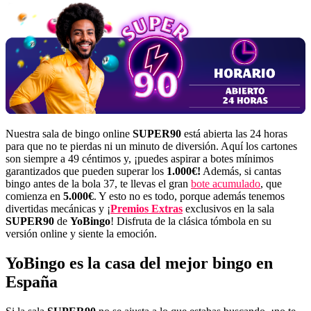
Nuestra sala de bingo online
SUPER90
está abierta las 24 horas
para que no te pierdas ni un minuto de diversión. Aquí los cartones
son siempre a 49 céntimos y, ¡puedes aspirar a botes mínimos
garantizados que pueden superar los
1.000€!
Además, si cantas
bingo antes de la bola 37, te llevas el gran
bote acumulado
, que
comienza en
5.000€
. Y esto no es todo, porque además tenemos
divertidas mecánicas y ¡
Premios Extras
exclusivos en la sala
SUPER90
de
YoBingo
! Disfruta de la clásica tómbola en su
versión online y siente la emoción.
YoBingo es la casa del mejor bingo en
España