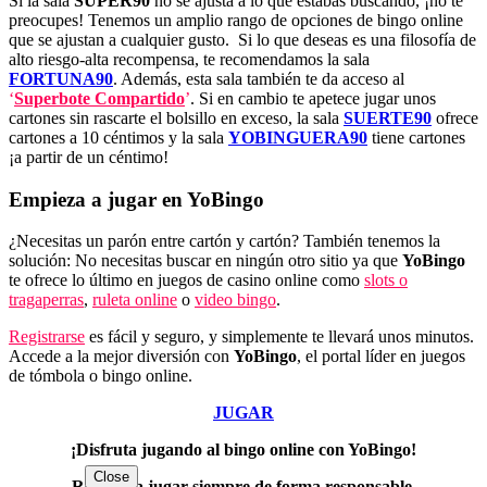
Si la sala
SUPER90
no se ajusta a lo que estabas buscando, ¡no te
preocupes! Tenemos un amplio rango de opciones de bingo online
que se ajustan a cualquier gusto. Si lo que deseas es una filosofía de
alto riesgo-alta recompensa, te recomendamos la sala
FORTUNA90
. Además, esta sala también te da acceso al
‘
Superbote Compartido
’
. Si en cambio te apetece jugar unos
cartones sin rascarte el bolsillo en exceso, la sala
SUERTE90
ofrece
cartones a 10 céntimos y la sala
YOBINGUERA90
tiene cartones
¡a partir de un céntimo!
Empieza a jugar en YoBingo
¿Necesitas un parón entre cartón y cartón? También tenemos la
solución: No necesitas buscar en ningún otro sitio ya que
YoBingo
te ofrece lo último en juegos de casino online como
slots o
tragaperras
,
ruleta online
o
video bingo
.
Registrarse
es fácil y seguro, y simplemente te llevará unos minutos.
Accede a la mejor diversión con
YoBingo
, el portal líder en juegos
de tómbola o bingo online.
JUGAR
¡Disfruta jugando al bingo online con YoBingo!
Close
Recuerda jugar siempre de forma responsable.