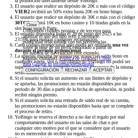
la promoción directamente desde YoBingo.
El usuario que realice un depósito de 20€ o más con el código
VIER2
recibirá un 50% extra hasta 20€ en bono bingo.
El usuario que realice un depósito de 30€ o más con el código
30TGS
recibirá 10€ en bono casino y 10 tiradas gratis en la
Close
slot Wild Beach Party.
Utilizamos cookies propias y de terceros para
El usuario dispondrá hasta el 29 de junio del 2025 a las
analizar el uso del sitio web y mostrarte
23:59h para realizar cualquier reclamación.
publicidad relacionada con tus preferencias
Cada código promocional sólo podrá ser utilizado
una vez
sobre la base de un perfil elaborado a partir de
durante el periodo promocional
.
tus hábitos de navegación (por ejemplo,
La apuesta máxima permitida por tirada con saldo bono en
páginas visitadas).
Política de cookies
|
Cómo
cualquier ruleta, slot o videobingo de YoBingo no podrá ser
trata Google tu información personal
superior a 5€, de lo contrario todas las ganancias de la misma
CONFIGURACIÓN
RECHAZAR
ACEPTAR
serán anuladas.
Si el usuario solicita un aumento en sus límites de depósito y
se aprueba, las promociones no estarán disponibles por un
periodo de 30 días a partir de la fecha de aprobación, ni podrá
recibir ningún premio.
Si el usuario solicita una retirada de saldo real de su cuenta,
las promociones no estarán disponibles hasta que se complete
el proceso de retiro.
YoBingo se reserva el derecho a no dar el regalo por mal
comportamiento del usuario en las salas de chat o por
cualquier otro motivo por el que se considere que el usuario
no es merecedor de recibir un regalo.