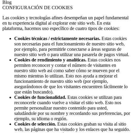
Blog
CONFIGURACIÓN DE COOKIES
Las cookies y tecnologías afines desempeñan un papel fundamental
en tu experiencia digital al explorar este sitio web. En esta
plataforma, hacemos uso específico de cuatro tipos de cookies:
Cookies técnicas / estrictamente necesarias.
Estas cookies
son necesarias para el funcionamiento de nuestro sitio web,
por ejemplo, para permitirle conectarse a áreas seguras de
nuestro sitio web o para utilizar una pasarela de pagos virtual.
Cookies de rendimiento y analíticas.
Estas cookies nos
permiten reconocer y contar el número de visitantes en
nuestro sitio web así como saber cómo se mueven por el
mismo mientras lo utilizan. Esto nos ayuda a mejorar el
funcionamiento de nuestro sitio web (por ejemplo,
asegurándonos de que los visitantes encuentren fácilmente lo
que están buscando).
Cookies de funcionalidad.
Estas cookies se utilizan para
reconocerle cuando vuelve a visitar el sitio web. Esto nos
permite personalizar nuestro contenido para usted,
saludándole por su nombre y recordando sus preferencias, por
ejemplo, su idioma o región.
Cookies de selección.
Estas cookies graban su visita al sitio
web, las páginas que ha visitado y los enlaces que ha seguido.