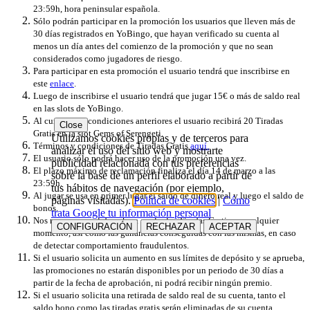
23:59h, hora peninsular española.
Sólo podrán participar en la promoción los usuarios que lleven más de
30 días registrados en YoBingo, que hayan verificado su cuenta al
menos un día antes del comienzo de la promoción y que no sean
considerados como jugadores de riesgo.
Para participar en esta promoción el usuario tendrá que inscribirse en
este
enlace
.
Luego de inscribirse el usuario tendrá que jugar 15€ o más de saldo real
en las slots de YoBingo.
Al cumplir las condiciones anteriores el usuario recibirá 20 Tiradas
Close
Gratis en la slot Gems of Serengeti.
Utilizamos cookies propias y de terceros para
Términos y condiciones de Tiradas Gratis
aquí.
analizar el uso del sitio web y mostrarte
El usuario sólo podrá hacer uso de la promoción una vez.
publicidad relacionada con tus preferencias
El plazo máximo de reclamación finaliza el día 14 de marzo a las
sobre la base de un perfil elaborado a partir de
23:59h.
tus hábitos de navegación (por ejemplo,
Al jugar se usa en primer lugar el saldo de dinero real y luego el saldo de
páginas visitadas).
Política de cookies
|
Cómo
bonos.
trata Google tu información personal
Nos reservamos el derecho a anular las Tiradas Gratis en cualquier
CONFIGURACIÓN
RECHAZAR
ACEPTAR
momento, así como las ganancias conseguidas con las mismas, en caso
de detectar comportamiento fraudulentos.
Si el usuario solicita un aumento en sus límites de depósito y se aprueba,
las promociones no estarán disponibles por un periodo de 30 días a
partir de la fecha de aprobación, ni podrá recibir ningún premio.
Si el usuario solicita una retirada de saldo real de su cuenta, tanto el
saldo bono como las tiradas gratis serán eliminadas de su cuenta,