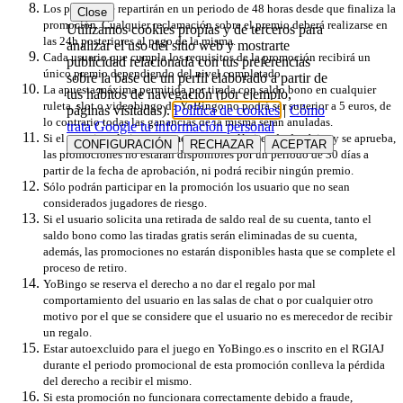
Los premios se repartirán en un periodo de 48 horas desde que finaliza la
Close
promoción. Cualquier reclamación sobre el premio deberá realizarse en
Utilizamos cookies propias y de terceros para
las 24h posteriores al pago de la misma.
analizar el uso del sitio web y mostrarte
Cada usuario que cumpla los requisitos de la promoción recibirá un
publicidad relacionada con tus preferencias
único premio dependiendo del nivel completado.
sobre la base de un perfil elaborado a partir de
La apuesta máxima permitida por tirada con saldo bono en cualquier
tus hábitos de navegación (por ejemplo,
ruleta, slot o videobingo de YoBingo no podrá ser superior a 5 euros, de
páginas visitadas).
Política de cookies
|
Cómo
lo contrario todas las ganancias de la misma serán anuladas.
trata Google tu información personal
Si el usuario solicita un aumento en sus límites de depósito y se aprueba,
CONFIGURACIÓN
RECHAZAR
ACEPTAR
las promociones no estarán disponibles por un periodo de 30 días a
partir de la fecha de aprobación, ni podrá recibir ningún premio.
Sólo podrán participar en la promoción los usuario que no sean
considerados jugadores de riesgo.
Si el usuario solicita una retirada de saldo real de su cuenta, tanto el
saldo bono como las tiradas gratis serán eliminadas de su cuenta,
además, las promociones no estarán disponibles hasta que se complete el
proceso de retiro.
YoBingo se reserva el derecho a no dar el regalo por mal
comportamiento del usuario en las salas de chat o por cualquier otro
motivo por el que se considere que el usuario no es merecedor de recibir
un regalo.
Estar autoexcluido para el juego en YoBingo.es o inscrito en el RGIAJ
durante el periodo promocional de esta promoción conlleva la pérdida
del derecho a recibir el mismo.
Si esta promoción no funcionara correctamente debido a fraude,