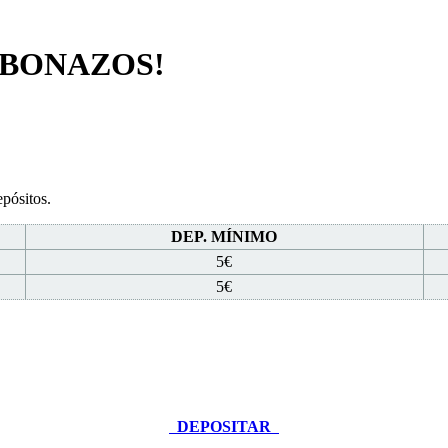
 BONAZOS!
epósitos.
DEP. MÍNIMO
5€
5€
DEPOSITAR