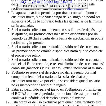
trata Google tu información personal
de que el usuario esté realizando su primer depósito este
CONFIGURACIÓN
RECHAZAR
ACEPTAR
recibirá automaticamente la oferta de
bienvenida
.
La apuesta máxima permitida por tirada con saldo bono en
cualquier ruleta, slot o videobingo de YoBingo no podrá ser
superior a 5€, de lo contrario todas las ganancias de la misma
serán anuladas.
Si el usuario solicita un aumento en sus límites de depósito y
se aprueba, las promociones no estarán disponibles por un
periodo de 30 días a partir de la fecha de aprobación, ni podrá
recibir ningún premio.
Si el usuario solicita una retirada de saldo real de su cuenta,
las promociones no estarán disponibles hasta que se complete
el proceso de retiro.
Si el usuario solicita una retirada de saldo real de su cuenta o
cancela el Bono recibido, este será eliminado de su cuenta, así
como sus ganancias y las Tiradas Gratis vinculadas al mismo.
YoBingo se reserva el derecho a no dar el regalo por mal
comportamiento del usuario en las salas de chat o por
cualquier otro motivo por el que se considere que el usuario
no es merecedor de recibir un regalo.
Estar autoexcluido para el juego en YoBingo.es o inscrito en
el RGIAJ durante el periodo promocional de esta promoción
conlleva la pérdida del derecho a recibir el mismo.
Esta oferta es de uso exclusivo para quien haya recibido este