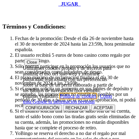
JUGAR
Términos y Condiciones:
Fechas de la promoción: Desde el día 26 de noviembre hasta
el 30 de noviembre de 2024 hasta las 23:59h, hora peninsular
española.
El usuario recibirá 5 euros de bono casino como regalo por
parte de YoBingo.
Close
Sólo podrán participar en la promoción los usuarios que no
Utilizamos cookies propias y de terceros para
sean considerados como jugadores de riesgo.
analizar el uso del sitio web y mostrarte
El plazo máximo de reclamación finaliza el día 30 de
publicidad relacionada con tus preferencias
noviembre de 2024 a las 23:59h.
sobre la base de un perfil elaborado a partir de
Si el usuario solicita un aumento en sus límites de depósito y
tus hábitos de navegación (por ejemplo,
se aprueba, las promociones no estarán disponibles por un
páginas visitadas).
Política de cookies
|
Cómo
periodo de 30 días a partir de la fecha de aprobación, ni podrá
trata Google tu información personal
recibir ningún premio.
CONFIGURACIÓN
RECHAZAR
ACEPTAR
Si el usuario solicita una retirada de saldo real de su cuenta,
tanto el saldo bono como las tiradas gratis serán eliminadas de
su cuenta, además, las promociones no estarán disponibles
hasta que se complete el proceso de retiro.
YoBingo se reserva el derecho a no dar el regalo por mal
comportamiento del usuario en las salas de chat o por