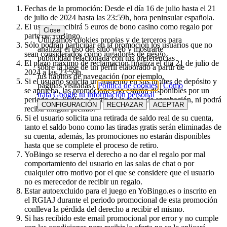
Fechas de la promoción: Desde el día 16 de julio hasta el 21
de julio de 2024 hasta las 23:59h, hora peninsular española.
El usuario recibirá 5 euros de bono casino como regalo por
Close
parte de YoBingo.
Utilizamos cookies propias y de terceros para
Sólo podrán participar en la promoción los usuarios que no
analizar el uso del sitio web y mostrarte
sean considerados como jugadores de riesgo.
publicidad relacionada con tus preferencias
El plazo máximo de reclamación finaliza el día 21 de julio de
sobre la base de un perfil elaborado a partir de
2024 a las 23:59h.
tus hábitos de navegación (por ejemplo,
Si el usuario solicita un aumento en sus límites de depósito y
páginas visitadas).
Política de cookies
|
Cómo
se aprueba, las promociones no estarán disponibles por un
trata Google tu información personal
periodo de 30 días a partir de la fecha de aprobación, ni podrá
CONFIGURACIÓN
RECHAZAR
ACEPTAR
recibir ningún premio.
Si el usuario solicita una retirada de saldo real de su cuenta,
tanto el saldo bono como las tiradas gratis serán eliminadas de
su cuenta, además, las promociones no estarán disponibles
hasta que se complete el proceso de retiro.
YoBingo se reserva el derecho a no dar el regalo por mal
comportamiento del usuario en las salas de chat o por
cualquier otro motivo por el que se considere que el usuario
no es merecedor de recibir un regalo.
Estar autoexcluido para el juego en YoBingo.es o inscrito en
el RGIAJ durante el periodo promocional de esta promoción
conlleva la pérdida del derecho a recibir el mismo.
Si has recibido este email promocional por error y no cumple