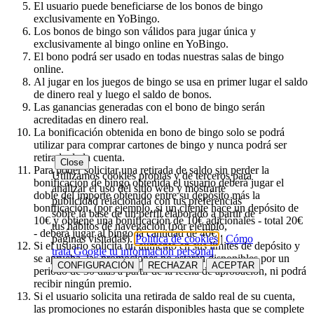
El usuario puede beneficiarse de los bonos de bingo
exclusivamente en YoBingo.
Los bonos de bingo son válidos para jugar única y
exclusivamente al bingo online en YoBingo.
El bono podrá ser usado en todas nuestras salas de bingo
online.
Al jugar en los juegos de bingo se usa en primer lugar el saldo
de dinero real y luego el saldo de bonos.
Las ganancias generadas con el bono de bingo serán
acreditadas en dinero real.
La bonificación obtenida en bono de bingo solo se podrá
utilizar para comprar cartones de bingo y nunca podrá ser
retirada de la cuenta.
Close
Para poder solicitar una retirada de saldo sin perder la
Utilizamos cookies propias y de terceros para
bonificación de bingo obtenida el usuario deberá jugar el
analizar el uso del sitio web y mostrarte
doble del importe obtenido entre su depósito más la
publicidad relacionada con tus preferencias
bonificación, (por ejemplo, si un cliente hace un depósito de
sobre la base de un perfil elaborado a partir de
10€ y obtiene una bonificación de 10€ adicionales - total 20€
tus hábitos de navegación (por ejemplo,
- deberá jugar al bingo la cantidad de 40€).
páginas visitadas).
Política de cookies
|
Cómo
Si el usuario solicita un aumento en sus límites de depósito y
trata Google tu información personal
se aprueba, las promociones no estarán disponibles por un
CONFIGURACIÓN
RECHAZAR
ACEPTAR
periodo de 30 días a partir de la fecha de aprobación, ni podrá
recibir ningún premio.
Si el usuario solicita una retirada de saldo real de su cuenta,
las promociones no estarán disponibles hasta que se complete