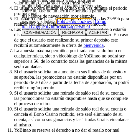
analizar el uso del sitio web y mostrarte
valor mínimo, en la slot Pizza Pizza Pizza.
publicidad relacionada con tus preferencias
El usuario podrá utilizar el código una vez durante el periodo
sobre la base de un perfil elaborado a partir de
promocional.
tus hábitos de navegación (por ejemplo,
El usuario tiene hasta el 17 de julio del 2024 a las 23:59h para
páginas visitadas).
Política de cookies
|
Cómo
realizar cualquier reclamación sobre la promoción.
trata Google tu información personal
Las ofertas de depósito con código promocional solo estarán
CONFIGURACIÓN
RECHAZAR
ACEPTAR
disponibles a partir del segundo depósito del usuario. En caso
de que el usuario esté realizando su primer depósito este
recibirá automaticamente la oferta de
bienvenida
.
La apuesta máxima permitida por tirada con saldo bono en
cualquier ruleta, slot o videobingo de YoBingo no podrá ser
superior a 5€, de lo contrario todas las ganancias de la misma
serán anuladas.
Si el usuario solicita un aumento en sus límites de depósito y
se aprueba, las promociones no estarán disponibles por un
periodo de 30 días a partir de la fecha de aprobación, ni podrá
recibir ningún premio.
Si el usuario solicita una retirada de saldo real de su cuenta,
las promociones no estarán disponibles hasta que se complete
el proceso de retiro.
Si el usuario solicita una retirada de saldo real de su cuenta o
cancela el Bono Casino recibido, este será eliminado de su
cuenta, así como sus ganancias y las Tiradas Gratis vinculadas
al mismo.
YoBingo se reserva el derecho a no dar el regalo por mal