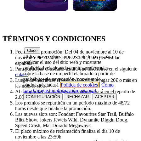
TÉRMINOS Y CONDICIONES
Close
Fechas de la promoción: Del 04 de noviembre al 10 de
Utilizamos cookies propias y de terceros para
noviembre de 2024 hasta las 23:59h, hora peninsular
analizar el uso del sitio web y mostrarte
española.
publicidad relacionada con tus preferencias
Para participar el usuario tendrá que inscribirse en el siguiente
sobre la base de un perfil elaborado a partir de
enlace
.
tus hábitos de navegación (por ejemplo,
Luego de inscribirse el usuario tendrá que jugar 20€ o más en
páginas visitadas).
Política de cookies
|
Cómo
las nuevas slots.
trata Google tu información personal
Al cumplir las condiciones el usuario entrará en el reparto de
CONFIGURACIÓN
RECHAZAR
ACEPTAR
2.000€ de bono casino.
Los premios se repartirán en un período máximo de 48/72
horas desde que finalice la promoción.
Las nuevas slots son: Fondant Favourites Star Trail, Buffalo
Blitz Show, Jokers Jewels Wild, Dynamite Diggin Doug,
Speed Crash, Mar Dorado Megaways.
El plazo máximo de reclamación finaliza el día 10 de
noviembre a las 23:59h.