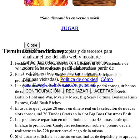
*Solo disponibles en versión móvil.
JUGAR
Close
Términos y Condiciones:
Utilizamos cookies propias y de terceros para
analizar el uso del sitio web y mostrarte
publicidad relacionada con tus preferencias
Fechas de la promoción: Del 09 de diciembre al 15 de diciembre de
sobre la base de un perfil elaborado a partir de
2024 hasta las 23:59h, hora peninsular española.
tus hábitos de navegación (por ejemplo,
El usuario deberá inscribirse en este
e
nlace
para participar en la
páginas visitadas).
Política de cookies
|
Cómo
promoción.
trata Google tu información personal
Luego de inscribirse en la promoción, el usuario podrá conseguir bonos
CONFIGURACIÓN
RECHAZAR
ACEPTAR
de casino por jugar en las slots seleccionadas, a saber: Telly Reels ,
Buffalo Hold and Win, Mystery Mice, Big Scary Fortune, Bonanza Rush
Express, Gold Rush Riches.
El usuario que juegue 20 euros en dinero real en la selección de nuevas
slots conseguirá 20 Tiradas Gratis en la slot Big Bass Christmas Bash.
Los premios se repartirán en un periodo de hasta 48 horas desde que
finaliza la promoción. Cualquier reclamación sobre el premio deberá
realizarse en las 72h posteriores al pago de la misma.
Si el usuario solicita un aumento en sus límites de depósito y se aprueba,