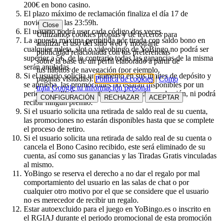
200€ en bono casino.
El plazo máximo de reclamación finaliza el día 17 de
noviembre a las 23:59h.
Close
El usuario podrá usar cada código dos veces.
Utilizamos cookies propias y de terceros para
La apuesta máxima permitida por tirada con saldo bono en
analizar el uso del sitio web y mostrarte
cualquier ruleta, slot o videobingo de YoBingo no podrá ser
publicidad relacionada con tus preferencias
superior a 5€, de lo contrario todas las ganancias de la misma
sobre la base de un perfil elaborado a partir de
serán anuladas.
tus hábitos de navegación (por ejemplo,
Si el usuario solicita un aumento en sus límites de depósito y
páginas visitadas).
Política de cookies
|
Cómo
se aprueba, las promociones no estarán disponibles por un
trata Google tu información personal
periodo de 30 días a partir de la fecha de aprobación, ni podrá
CONFIGURACIÓN
RECHAZAR
ACEPTAR
recibir ningún premio.
Si el usuario solicita una retirada de saldo real de su cuenta,
las promociones no estarán disponibles hasta que se complete
el proceso de retiro.
Si el usuario solicita una retirada de saldo real de su cuenta o
cancela el Bono Casino recibido, este será eliminado de su
cuenta, así como sus ganancias y las Tiradas Gratis vinculadas
al mismo.
YoBingo se reserva el derecho a no dar el regalo por mal
comportamiento del usuario en las salas de chat o por
cualquier otro motivo por el que se considere que el usuario
no es merecedor de recibir un regalo.
Estar autoexcluido para el juego en YoBingo.es o inscrito en
el RGIAJ durante el periodo promocional de esta promoción