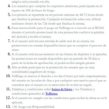
mágico seleccionado ese día.
Los usuarios que cumplan los requisitos anteriores, participarán en el
reparto de 50€ de bono de bingo.
Los premios se repartirán en un periodo máximo de 48/72 horas desde
que finaliza la promoción. Cualquier reclamación sobre este, deberá
realizarse dentro de las 72h desde que finaliza la misma.
Estar autoexcluido para el juego en YoBingo.es o inscrito en el RGIAJ
durante el periodo promocional de esta promoción conlleva la pérdida
del derecho a recibir el mismo.
Si el usuario solicita una retirada de saldo real de su cuenta, las
promociones no estarán disponibles hasta que se complete el proceso de
retiro.
Si el usuario solicita un aumento en sus límites de depósito y se aprueba,
las promociones no estarán disponibles por un periodo de 30 días a
partir de la fecha de aprobación, ni podrá recibir ningún premio.
Sólo podrán participar en la promoción los usuario que no sean
considerados jugadores de riesgo.
YoBingo se reserva el derecho a no dar el bono por mal comportamiento
del usuario en las salas de chat o por cualquier otro motivo por el que se
considere que el usuario no es merecedor de recibir un regalo.
Términos y condiciones sobre
bonos de bingo
y los Términos y
condiciones generales de
YoBingo
.
Si el usuario no cumple con las condiciones para recibir la oferta no se le
aplicará.
+18. Juega con Responsabilidad.