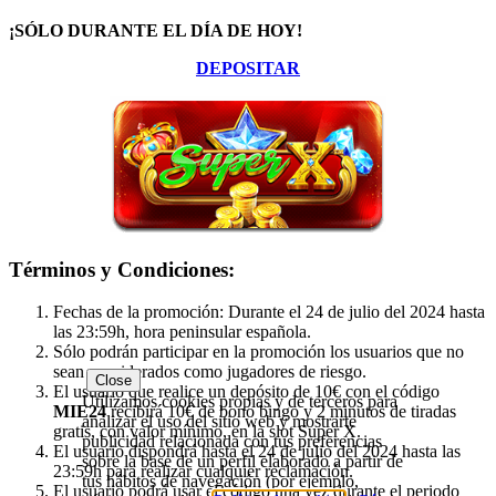
¡SÓLO DURANTE EL DÍA DE HOY!
DEPOSITAR
Términos y Condiciones:
Fechas de la promoción: Durante el 24 de julio del 2024 hasta
las 23:59h, hora peninsular española.
Sólo podrán participar en la promoción los usuarios que no
sean considerados como jugadores de riesgo.
Close
El usuario que realice un depósito de 10€ con el código
Utilizamos cookies propias y de terceros para
MIE24
recibirá 10€ de bono bingo y 2 minutos de tiradas
analizar el uso del sitio web y mostrarte
gratis, con valor mínimo, en la slot Super X.
publicidad relacionada con tus preferencias
El usuario dispondrá hasta el 24 de julio del 2024 hasta las
sobre la base de un perfil elaborado a partir de
23:59h para realizar cualquier reclamación.
tus hábitos de navegación (por ejemplo,
El usuario podrá usar el código una vez durante el periodo