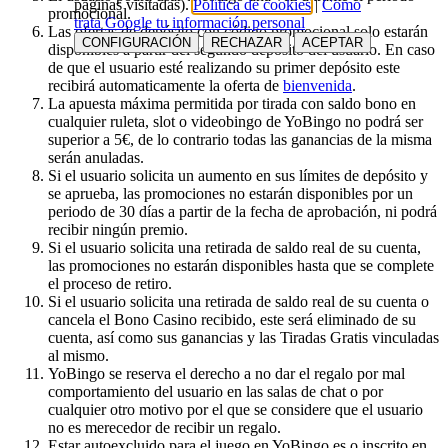
páginas visitadas).
Política de cookies
|
Cómo
promocional.
trata Google tu información personal
Las ofertas de depósito con código promocional solo estarán
CONFIGURACIÓN
RECHAZAR
ACEPTAR
disponibles a partir del segundo depósito del usuario. En caso
de que el usuario esté realizando su primer depósito este
recibirá automaticamente la oferta de
bienvenida
.
La apuesta máxima permitida por tirada con saldo bono en
cualquier ruleta, slot o videobingo de YoBingo no podrá ser
superior a 5€, de lo contrario todas las ganancias de la misma
serán anuladas.
Si el usuario solicita un aumento en sus límites de depósito y
se aprueba, las promociones no estarán disponibles por un
periodo de 30 días a partir de la fecha de aprobación, ni podrá
recibir ningún premio.
Si el usuario solicita una retirada de saldo real de su cuenta,
las promociones no estarán disponibles hasta que se complete
el proceso de retiro.
Si el usuario solicita una retirada de saldo real de su cuenta o
cancela el Bono Casino recibido, este será eliminado de su
cuenta, así como sus ganancias y las Tiradas Gratis vinculadas
al mismo.
YoBingo se reserva el derecho a no dar el regalo por mal
comportamiento del usuario en las salas de chat o por
cualquier otro motivo por el que se considere que el usuario
no es merecedor de recibir un regalo.
Estar autoexcluido para el juego en YoBingo.es o inscrito en