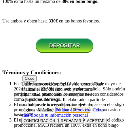
100% extra hasta un máximo de
30€
en bono bingo.
Usa ambos y obtén hasta
330€
en tus bonos favoritos.
Términos y Condiciones:
Close
Fechas de la promoción: Del 01 de mayo al 05 de mayo de
Utilizamos cookies propias y de terceros para
2024 hasta las 23:59h, hora peninsular española. Sólo podrán
analizar el uso del sitio web y mostrarte
participar en la promoción los usuarios no sean considerados
publicidad relacionada con tus preferencias
como jugadores de riesgo.
sobre la base de un perfil elaborado a partir de
El usuario que realice un depósito de 5€ o más con el código
tus hábitos de navegación (por ejemplo,
promocional MAI2 recibirá un 100% extra en bono casino
páginas visitadas).
Política de cookies
|
Cómo
hasta 300€
trata Google tu información personal
El usuario que realice un depósito de 5€ o más con el código
CONFIGURACIÓN
RECHAZAR
ACEPTAR
promocional MAI3 recibirá un 100% extra en bono bingo