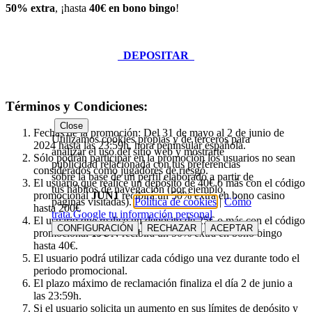
50% extra
, ¡hasta
40€ en bono bingo
!
DEPOSITAR
Términos y Condiciones:
Close
Fechas de la promoción: Del 31 de mayo al 2 de junio de
Utilizamos cookies propias y de terceros para
2024 hasta las 23:59h, hora peninsular española.
analizar el uso del sitio web y mostrarte
Sólo podrán participar en la promoción los usuarios no sean
publicidad relacionada con tus preferencias
considerados como jugadores de riesgo.
sobre la base de un perfil elaborado a partir de
El usuario que realice un depósito de 40€ o más con el código
tus hábitos de navegación (por ejemplo,
promocional
JUN1
recibirá un 50% extra en bono casino
páginas visitadas).
Política de cookies
|
Cómo
hasta 200€
trata Google tu información personal
El usuario que realice un depósito de 25€ o más con el código
CONFIGURACIÓN
RECHAZAR
ACEPTAR
promocional
1JUN
recibirá un 50% extra en bono bingo
hasta 40€.
El usuario podrá utilizar cada código una vez durante todo el
periodo promocional.
El plazo máximo de reclamación finaliza el día 2 de junio a
las 23:59h.
Si el usuario solicita un aumento en sus límites de depósito y