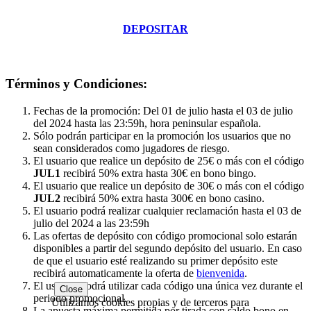
DEPOSITAR
Términos y Condiciones:
Fechas de la promoción: Del 01 de julio hasta el 03 de julio
del 2024 hasta las 23:59h, hora peninsular española.
Sólo podrán participar en la promoción los usuarios que no
sean considerados como jugadores de riesgo.
El usuario que realice un depósito de 25€ o más con el código
JUL1
recibirá 50% extra hasta 30€ en bono bingo.
El usuario que realice un depósito de 30€ o más con el código
JUL2
recibirá 50% extra hasta 300€ en bono casino.
El usuario podrá realizar cualquier reclamación hasta el 03 de
julio del 2024 a las 23:59h
Las ofertas de depósito con código promocional solo estarán
disponibles a partir del segundo depósito del usuario. En caso
de que el usuario esté realizando su primer depósito este
recibirá automaticamente la oferta de
bienvenida
.
El usuario podrá utilizar cada código una única vez durante el
Close
periodo promocional.
Utilizamos cookies propias y de terceros para
La apuesta máxima permitida por tirada con saldo bono en