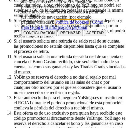
analizar el uso del sitio web y mostrarte
cualquier ruleta, slot o videobingo de YoBingo no podrá ser
publicidad relacionada con tus preferencias
superior a 5€, de lo contrario todas las ganancias de la misma
sobre la base de un perfil elaborado a partir de
serán anuladas.
tus hábitos de navegación (por ejemplo,
Si el usuario solicita un aumento en sus límites de depósito y
páginas visitadas).
Política de cookies
|
Cómo
se aprueba, las promociones no estarán disponibles por un
trata Google tu información personal
periodo de 30 días a partir de la fecha de aprobación, ni podrá
CONFIGURACIÓN
RECHAZAR
ACEPTAR
recibir ningún premio.
Si el usuario solicita una retirada de saldo real de su cuenta,
las promociones no estarán disponibles hasta que se complete
el proceso de retiro.
Si el usuario solicita una retirada de saldo real de su cuenta o
cancela el Bono Casino recibido, este será eliminado de su
cuenta, así como sus ganancias y las Tiradas Gratis vinculadas
al mismo.
YoBingo se reserva el derecho a no dar el regalo por mal
comportamiento del usuario en las salas de chat o por
cualquier otro motivo por el que se considere que el usuario
no es merecedor de recibir un regalo.
Estar autoexcluido para el juego en YoBingo.es o inscrito en
el RGIAJ durante el periodo promocional de esta promoción
conlleva la pérdida del derecho a recibir el mismo.
Esta oferta es de uso exclusivo para quien haya recibido este
código promocional directamente desde YoBingo. YoBingo se
reserva el derecho a cancelar el bono y las ganancias en caso