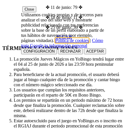
✤ 11 de junio: 79 ✤
Close
Utilizamos cookies propias y de terceros para
✤ 18 de junio: 11 ✤
analizar el uso del sitio web y mostrarte
publicidad relacionada con tus preferencias
✤ 25 de junio: 36 ✤
sobre la base de un perfil elaborado a partir de
tus hábitos de navegación (por ejemplo,
JUGAR
páginas visitadas).
Política de cookies
|
Cómo
trata Google tu información personal
TÉRMINOS Y CONDICIONES
CONFIGURACIÓN
RECHAZAR
ACEPTAR
La promoción Jueves Mágicos en YoBingo tendrá lugar entre
el 04 al 25 de junio de 2026 a las 23:59 hora peninsular
española.
Para beneficiarse de la actual promoción, el usuario deberá
jugar al bingo cualquier día de la promoción y cantar bingo
con el número mágico seleccionado ese día.
Los usuarios que cumplan los requisitos anteriores,
participarán en el reparto de 50€ en Bono Bingo.
Los premios se repartirán en un periodo máximo de 72 horas
desde que finaliza la promoción. Cualquier reclamación sobre
este, deberá realizarse dentro de las 72h desde que finaliza la
misma.
Estar autoexcluido para el juego en YoBingo.es o inscrito en
el RGIAJ durante el periodo promocional de esta promoción