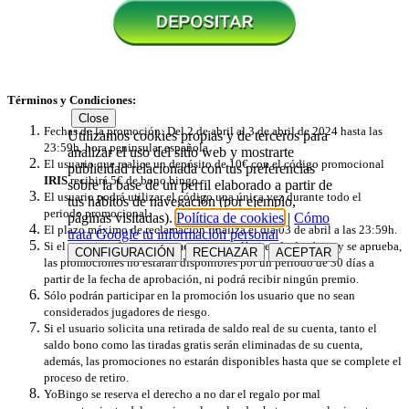
Términos y Condiciones:
Close
Fechas de la promoción: Del 2 de abril al 3 de abril de 2024 hasta las
Utilizamos cookies propias y de terceros para
23:59h, hora peninsular española.
analizar el uso del sitio web y mostrarte
El usuario que realice un depósito de 10€ con el código promocional
publicidad relacionada con tus preferencias
IRIS
recibirá 5€ de bono bingo.
sobre la base de un perfil elaborado a partir de
El usuario podrá utilizar el código una única vez durante todo el
tus hábitos de navegación (por ejemplo,
periodo promocional.
páginas visitadas).
Política de cookies
|
Cómo
El plazo máximo de reclamación finaliza el día 03 de abril a las 23:59h.
trata Google tu información personal
Si el usuario solicita un aumento en sus límites de depósito y se aprueba,
CONFIGURACIÓN
RECHAZAR
ACEPTAR
las promociones no estarán disponibles por un periodo de 30 días a
partir de la fecha de aprobación, ni podrá recibir ningún premio.
Sólo podrán participar en la promoción los usuario que no sean
considerados jugadores de riesgo.
Si el usuario solicita una retirada de saldo real de su cuenta, tanto el
saldo bono como las tiradas gratis serán eliminadas de su cuenta,
además, las promociones no estarán disponibles hasta que se complete el
proceso de retiro.
YoBingo se reserva el derecho a no dar el regalo por mal