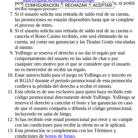
periodo de 30 días a partir de la fecha de aprobación, ni podrá
CONFIGURACIÓN
RECHAZAR
ACEPTAR
recibir ningún premio.
Si el usuario solicita una retirada de saldo real de su cuenta,
las promociones no estarán disponibles hasta que se complete
el proceso de retiro.
Si el usuario solicita una retirada de saldo real de su cuenta o
cancela el Bono Casino recibido, este será eliminado de su
cuenta, así como sus ganancias y las Tiradas Gratis vinculadas
al mismo.
YoBingo se reserva el derecho a no dar el regalo por mal
comportamiento del usuario en las salas de chat o por
cualquier otro motivo por el que se considere que el usuario
no es merecedor de recibir un regalo.
Estar autoexcluido para el juego en YoBingo.es o inscrito en
el RGIAJ durante el periodo promocional de esta promoción
conlleva la pérdida del derecho a recibir el mismo.
Esta oferta es de uso exclusivo para quien haya recibido este
código promocional directamente desde YoBingo. YoBingo se
reserva el derecho a cancelar el bono y las ganancias en caso
de que el usuario comparta o difunda el código promocional,
incluyendo en salas de bingo.
Si has recibido este email promocional por error y no cumple
con las condiciones para recibir la oferta no se le aplicará.
Esta promoción se complementa con los Términos y
condiciones de
bonos de bingo
.