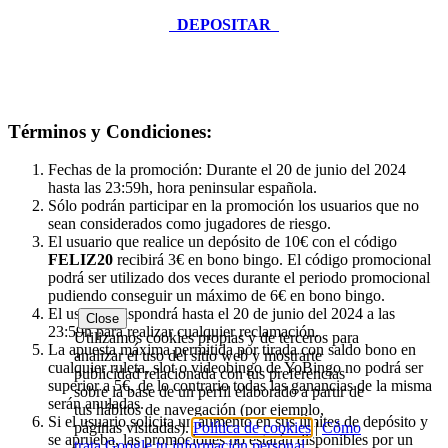
DEPOSITAR
Términos y Condiciones:
Fechas de la promoción: Durante el 20 de junio del 2024
hasta las 23:59h, hora peninsular española.
Sólo podrán participar en la promoción los usuarios que no
sean considerados como jugadores de riesgo.
El usuario que realice un depósito de 10€ con el código
FELIZ20
recibirá 3€ en bono bingo. El código promocional
podrá ser utilizado dos veces durante el periodo promocional
pudiendo conseguir un máximo de 6€ en bono bingo.
El usuario dispondrá hasta el 20 de junio del 2024 a las
Close
23:59h para realizar cualquier reclamación.
Utilizamos cookies propias y de terceros para
La apuesta máxima permitida por tirada con saldo bono en
analizar el uso del sitio web y mostrarte
cualquier ruleta, slot o videobingo de YoBingo no podrá ser
publicidad relacionada con tus preferencias
superior a 5€, de lo contrario todas las ganancias de la misma
sobre la base de un perfil elaborado a partir de
serán anuladas.
tus hábitos de navegación (por ejemplo,
Si el usuario solicita un aumento en sus límites de depósito y
páginas visitadas).
Política de cookies
|
Cómo
se aprueba, las promociones no estarán disponibles por un
trata Google tu información personal