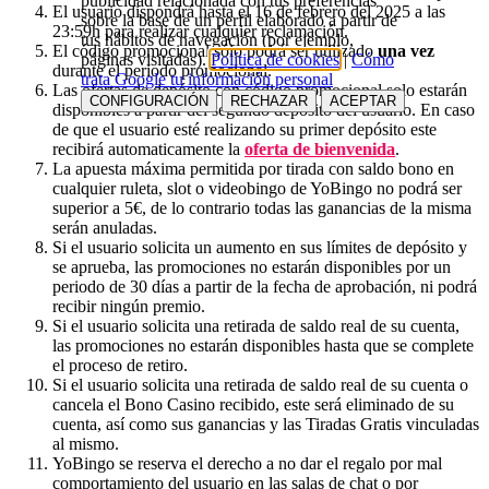
publicidad relacionada con tus preferencias
El usuario dispondrá hasta el 16 de febrero del 2025 a las
sobre la base de un perfil elaborado a partir de
23:59h para realizar cualquier reclamación.
tus hábitos de navegación (por ejemplo,
El código promocional sólo podrá ser utilizado
una vez
páginas visitadas).
Política de cookies
|
Cómo
durante el periodo promocional.
trata Google tu información personal
Las ofertas de depósito con código promocional solo estarán
CONFIGURACIÓN
RECHAZAR
ACEPTAR
disponibles a partir del segundo depósito del usuario. En caso
de que el usuario esté realizando su primer depósito este
recibirá automaticamente la
oferta de bienvenida
.
La apuesta máxima permitida por tirada con saldo bono en
cualquier ruleta, slot o videobingo de YoBingo no podrá ser
superior a 5€, de lo contrario todas las ganancias de la misma
serán anuladas.
Si el usuario solicita un aumento en sus límites de depósito y
se aprueba, las promociones no estarán disponibles por un
periodo de 30 días a partir de la fecha de aprobación, ni podrá
recibir ningún premio.
Si el usuario solicita una retirada de saldo real de su cuenta,
las promociones no estarán disponibles hasta que se complete
el proceso de retiro.
Si el usuario solicita una retirada de saldo real de su cuenta o
cancela el Bono Casino recibido, este será eliminado de su
cuenta, así como sus ganancias y las Tiradas Gratis vinculadas
al mismo.
YoBingo se reserva el derecho a no dar el regalo por mal
comportamiento del usuario en las salas de chat o por