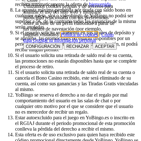
Close
recibirá automaticamente la oferta de
bienvenida
.
Utilizamos cookies propias y de terceros para
La apuesta máxima permitida por tirada con saldo bono en
analizar el uso del sitio web y mostrarte
cualquier ruleta, slot o videobingo de YoBingo no podrá ser
publicidad relacionada con tus preferencias
superior a 5€, de lo contrario todas las ganancias de la misma
sobre la base de un perfil elaborado a partir de
serán anuladas.
tus hábitos de navegación (por ejemplo,
Si el usuario solicita un aumento en sus límites de depósito y
páginas visitadas).
Política de cookies
|
Cómo
se aprueba, las promociones no estarán disponibles por un
trata Google tu información personal
periodo de 30 días a partir de la fecha de aprobación, ni podrá
CONFIGURACIÓN
RECHAZAR
ACEPTAR
recibir ningún premio.
Si el usuario solicita una retirada de saldo real de su cuenta,
las promociones no estarán disponibles hasta que se complete
el proceso de retiro.
Si el usuario solicita una retirada de saldo real de su cuenta o
cancela el Bono Casino recibido, este será eliminado de su
cuenta, así como sus ganancias y las Tiradas Gratis vinculadas
al mismo.
YoBingo se reserva el derecho a no dar el regalo por mal
comportamiento del usuario en las salas de chat o por
cualquier otro motivo por el que se considere que el usuario
no es merecedor de recibir un regalo.
Estar autoexcluido para el juego en YoBingo.es o inscrito en
el RGIAJ durante el periodo promocional de esta promoción
conlleva la pérdida del derecho a recibir el mismo.
Esta oferta es de uso exclusivo para quien haya recibido este
código promocional directamente desde YoBingo. YoBingo se