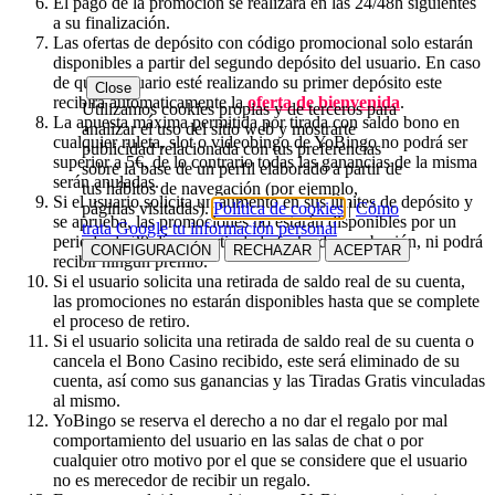
El pago de la promoción se realizará en las 24/48h siguientes
a su finalización.
Las ofertas de depósito con código promocional solo estarán
disponibles a partir del segundo depósito del usuario. En caso
de que el usuario esté realizando su primer depósito este
Close
recibirá automaticamente la
oferta de bienvenida
.
Utilizamos cookies propias y de terceros para
La apuesta máxima permitida por tirada con saldo bono en
analizar el uso del sitio web y mostrarte
cualquier ruleta, slot o videobingo de YoBingo no podrá ser
publicidad relacionada con tus preferencias
superior a 5€, de lo contrario todas las ganancias de la misma
sobre la base de un perfil elaborado a partir de
serán anuladas.
tus hábitos de navegación (por ejemplo,
Si el usuario solicita un aumento en sus límites de depósito y
páginas visitadas).
Política de cookies
|
Cómo
se aprueba, las promociones no estarán disponibles por un
trata Google tu información personal
periodo de 30 días a partir de la fecha de aprobación, ni podrá
CONFIGURACIÓN
RECHAZAR
ACEPTAR
recibir ningún premio.
Si el usuario solicita una retirada de saldo real de su cuenta,
las promociones no estarán disponibles hasta que se complete
el proceso de retiro.
Si el usuario solicita una retirada de saldo real de su cuenta o
cancela el Bono Casino recibido, este será eliminado de su
cuenta, así como sus ganancias y las Tiradas Gratis vinculadas
al mismo.
YoBingo se reserva el derecho a no dar el regalo por mal
comportamiento del usuario en las salas de chat o por
cualquier otro motivo por el que se considere que el usuario
no es merecedor de recibir un regalo.