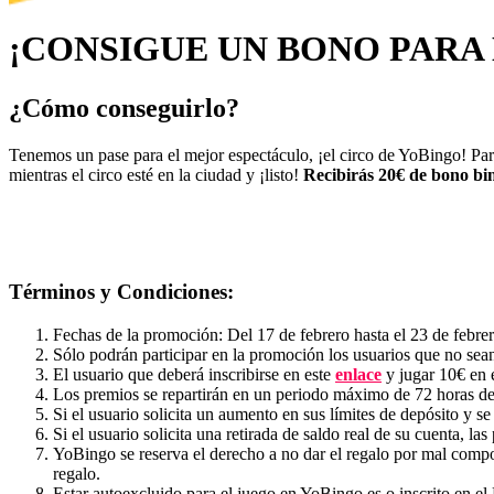
¡CONSIGUE UN BONO PARA 
¿Cómo conseguirlo?
Tenemos un pase para el mejor espectáculo, ¡el circo de YoBingo! Para
mientras el circo esté en la ciudad y ¡listo!
Recibirás 20€ de bono bi
Términos y Condiciones:
Fechas de la promoción: Del 17 de febrero hasta el 23 de febre
Sólo podrán participar en la promoción los usuarios que no se
El usuario que deberá inscribirse en este
enlace
y jugar 10€ en e
Los premios se repartirán en un periodo máximo de 72 horas des
Si el usuario solicita un aumento en sus límites de depósito y s
Si el usuario solicita una retirada de saldo real de su cuenta, l
YoBingo se reserva el derecho a no dar el regalo por mal compor
regalo.
Estar autoexcluido para el juego en YoBingo.es o inscrito en e