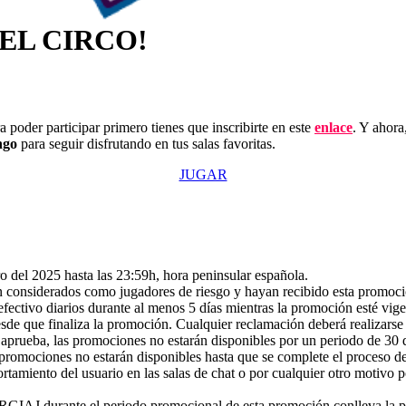
EL CIRCO!
 poder participar primero tienes que inscribirte en este
enlace
. Y ahora
ngo
para seguir disfrutando en tus salas favoritas.
JUGAR
ro del 2025 hasta las 23:59h, hora peninsular española.
an considerados como jugadores de riesgo y hayan recibido esta promo
fectivo diarios durante al menos 5 días mientras la promoción esté vige
de que finaliza la promoción. Cualquier reclamación deberá realizarse d
e aprueba, las promociones no estarán disponibles por un periodo de 30 d
as promociones no estarán disponibles hasta que se complete el proceso de
tamiento del usuario en las salas de chat o por cualquier otro motivo p
l RGIAJ durante el periodo promocional de esta promoción conlleva la p