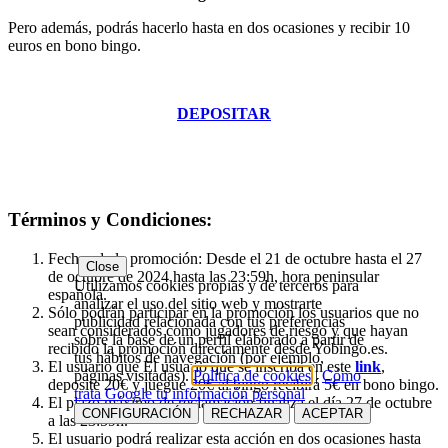
Pero además, podrás hacerlo hasta en dos ocasiones y recibir 10
euros en bono bingo.
DEPOSITAR
Términos y Condiciones:
Fechas de la promoción: Desde el 21 de octubre hasta el 27
Close
de octubre de 2024 hasta las 23:59h, hora peninsular
Utilizamos cookies propias y de terceros para
española.
analizar el uso del sitio web y mostrarte
Sólo podrán participar en la promoción los usuarios que no
publicidad relacionada con tus preferencias
sean considerados como jugadores de riesgo y que hayan
sobre la base de un perfil elaborado a partir de
recibido la promoción directamente desde Yobingo.es.
tus hábitos de navegación (por ejemplo,
El usuario que El usuario que se inscriba en este
link
,
páginas visitadas).
Política de cookies
|
Cómo
deposite 20€ y juegue 20€ al bingo recibirá 5€ en bono bingo.
trata Google tu información personal
El plazo máximo de reclamación finaliza el día 27 de octubre
CONFIGURACIÓN
RECHAZAR
ACEPTAR
a las 23:59h.
El usuario podrá realizar esta acción en dos ocasiones hasta