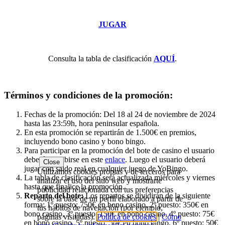
JUGAR
Consulta la tabla de clasificación
AQUÍ
.
Términos y condiciones de la promoción:
Fechas de la promoción: Del 18 al 24 de noviembre de 2024
hasta las 23:59h, hora peninsular española.
En esta promoción se repartirán de 1.500€ en premios,
incluyendo bono casino y bono bingo.
Para participar en la promoción del bote de casino el usuario
deberá inscribirse en este
enlace
. Luego el usuario deberá
Close
jugar con saldo real en cualquier juego de YoBingo.
Utilizamos cookies propias y de terceros para
La tabla de clasificación será actualizada miércoles y viernes
analizar el uso del sitio web y mostrarte
hasta que finalice la promoción.
publicidad relacionada con tus preferencias
Reparto del bote:
Los repartos se dividirán de la siguiente
sobre la base de un perfil elaborado a partir de
forma: 1º puesto: 750€ en bono casino, 2º puesto: 350€ en
tus hábitos de navegación (por ejemplo,
bono casino, 3º puesto: 150€ en bono casino, 4º puesto: 75€
páginas visitadas).
Política de cookies
|
Cómo
en bono casino, 5º puesto: 50€ en bono bingo, 6º puesto: 50€