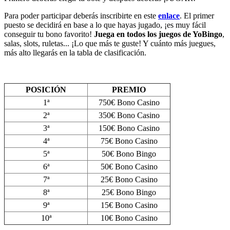
Para poder participar deberás inscribirte en este
enlace
. El primer
puesto se decidirá en base a lo que hayas jugado, ¡es muy fácil
conseguir tu bono favorito!
Juega en todos los juegos de YoBingo
,
salas, slots, ruletas... ¡Lo que más te guste! Y cuánto más juegues,
más alto llegarás en la tabla de clasificación.
POSICIÓN
PREMIO
1ª
750€ Bono Casino
2ª
350€ Bono Casino
3ª
150€ Bono Casino
4ª
75€ Bono Casino
5ª
50€ Bono Bingo
6ª
50€ Bono Casino
7ª
25€ Bono Casino
8ª
25€ Bono Bingo
9ª
15€ Bono Casino
10ª
10€ Bono Casino