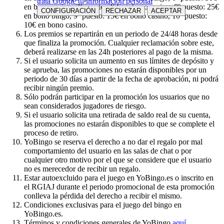
trata Google tu información personal
en bono casino, 7º puesto: 25€ en bono casino, 8º puesto: 25€
CONFIGURACIÓN
RECHAZAR
ACEPTAR
en bono bingo, 9º puesto: 15€ en bono casino, 10º puesto:
10€ en bono casino.
Los premios se repartirán en un periodo de 24/48 horas desde
que finaliza la promoción. Cualquier reclamación sobre este,
deberá realizarse en las 24h posteriores al pago de la misma.
Si el usuario solicita un aumento en sus límites de depósito y
se aprueba, las promociones no estarán disponibles por un
periodo de 30 días a partir de la fecha de aprobación, ni podrá
recibir ningún premio.
Sólo podrán participar en la promoción los usuarios que no
sean considerados jugadores de riesgo.
Si el usuario solicita una retirada de saldo real de su cuenta,
las promociones no estarán disponibles to que se complete el
proceso de retiro.
YoBingo se reserva el derecho a no dar el regalo por mal
comportamiento del usuario en las salas de chat o por
cualquier otro motivo por el que se considere que el usuario
no es merecedor de recibir un regalo.
Estar autoexcluido para el juego en YoBingo.es o inscrito en
el RGIAJ durante el periodo promocional de esta promoción
conlleva la pérdida del derecho a recibir el mismo.
Condiciones exclusivas para el juego del bingo en
YoBingo.es.
Términos y condiciones generales de YoBingo
aquí
.