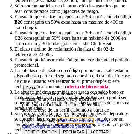
febrero del 2025 hasta las 23:59h, hora peninsular española.
Sólo podrán participar en la promoción los usuarios que no
sean considerados como jugadores de riesgo.
El usuario que realice un depósito de 30€ o más con el código
B26
conseguirá un 50% extra hasta un máximo de 40€ en
bono bingo.
El usuario que realice un depósito de 30€ o más con el código
C26
conseguirá un 50% extra hasta un máximo de 200€ en
bono casino y 30 tiradas gratis en la slot Chilli Heat.
El plazo máximo de reclamación finaliza el día 02 de
febrero a las 23:59h.
El usuario podrá usar cada código una vez durante el periodo
promocional.
Las ofertas de depósito con código promocional solo estarán
disponibles a partir del segundo depósito del usuario. En caso
de que el usuario esté realizando su primer depósito este
recibirá automaticamente la
oferta de bienvenida
.
Close
La apuesta máxima permitida por tirada con saldo bono en
Utilizamos cookies propias y de terceros para
cualquier ruleta, slot o videobingo de YoBingo no podrá ser
analizar el uso del sitio web y mostrarte
superior a 5€, de lo contrario todas las ganancias de la misma
publicidad relacionada con tus preferencias
serán anuladas.
sobre la base de un perfil elaborado a partir de
Si el usuario solicita un aumento en sus límites de depósito y
tus hábitos de navegación (por ejemplo,
se aprueba, las promociones no estarán disponibles por un
páginas visitadas).
Política de cookies
|
Cómo
periodo de 30 días a partir de la fecha de aprobación, ni podrá
trata Google tu información personal
recibir ningún premio.
CONFIGURACIÓN
RECHAZAR
ACEPTAR