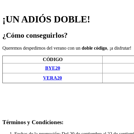
¡UN ADIÓS DOBLE!
¿Cómo conseguirlos?
Queremos despedirnos del verano con un
doble código
, ¡a disfrutar!
CÓDIGO
BYE20
VERA20
Términos y Condiciones:
Fechas de la promoción: Del 20 de septiembre al 22 de septiem