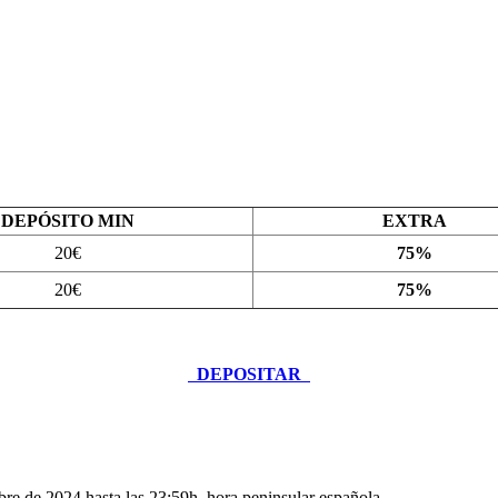
DEPÓSITO MIN
EXTRA
20€
75%
20€
75%
DEPOSITAR
bre de 2024 hasta las 23:59h, hora peninsular española.