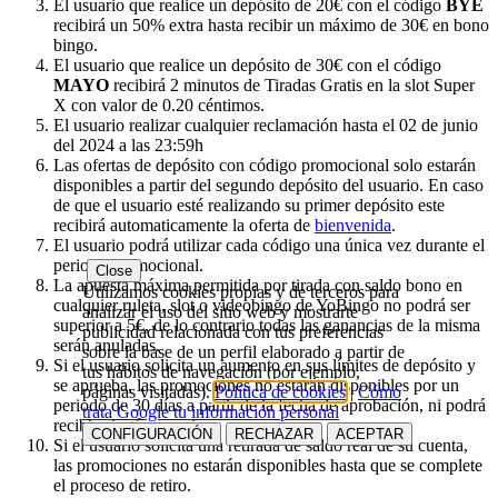
El usuario que realice un depósito de 20€ con el código
BYE
recibirá un 50% extra hasta recibir un máximo de 30€ en bono
bingo.
El usuario que realice un depósito de 30€ con el código
MAYO
recibirá 2 minutos de Tiradas Gratis en la slot Super
X con valor de 0.20 céntimos.
El usuario realizar cualquier reclamación hasta el 02 de junio
del 2024 a las 23:59h
Las ofertas de depósito con código promocional solo estarán
disponibles a partir del segundo depósito del usuario. En caso
de que el usuario esté realizando su primer depósito este
recibirá automaticamente la oferta de
bienvenida
.
El usuario podrá utilizar cada código una única vez durante el
periodo promocional.
Close
La apuesta máxima permitida por tirada con saldo bono en
Utilizamos cookies propias y de terceros para
cualquier ruleta, slot o videobingo de YoBingo no podrá ser
analizar el uso del sitio web y mostrarte
superior a 5€, de lo contrario todas las ganancias de la misma
publicidad relacionada con tus preferencias
serán anuladas.
sobre la base de un perfil elaborado a partir de
Si el usuario solicita un aumento en sus límites de depósito y
tus hábitos de navegación (por ejemplo,
se aprueba, las promociones no estarán disponibles por un
páginas visitadas).
Política de cookies
|
Cómo
periodo de 30 días a partir de la fecha de aprobación, ni podrá
trata Google tu información personal
recibir ningún premio.
CONFIGURACIÓN
RECHAZAR
ACEPTAR
Si el usuario solicita una retirada de saldo real de su cuenta,
las promociones no estarán disponibles hasta que se complete
el proceso de retiro.