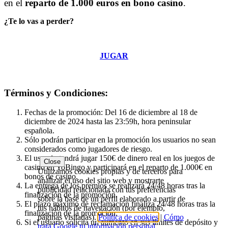
en el
reparto de 1.000 euros en bono casino
.
¿Te lo vas a perder?
JUGAR
Términos y Condiciones:
Fechas de la promoción: Del 16 de diciembre al 18 de
diciembre de 2024 hasta las 23:59h, hora peninsular
española.
Sólo podrán participar en la promoción los usuarios no sean
considerados como jugadores de riesgo.
El usuario tendrá jugar 150€ de dinero real en los juegos de
Close
casino en YoBingo y participará en el reparto de 1.000€ en
Utilizamos cookies propias y de terceros para
bonos de casino.
analizar el uso del sitio web y mostrarte
La entrega de los premios se realizará 24/48 horas tras la
publicidad relacionada con tus preferencias
finalización de la promoción.
sobre la base de un perfil elaborado a partir de
El plazo máximo de reclamación finaliza 24/48 horas tras la
tus hábitos de navegación (por ejemplo,
finalización de la promoción.
páginas visitadas).
Política de cookies
|
Cómo
Si el usuario solicita un aumento en sus límites de depósito y
trata Google tu información personal