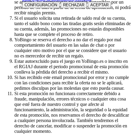
se aprueba, las promociones no estarán disponibles por un
CONFIGURACIÓN
RECHAZAR
ACEPTAR
periodo de 30 días a partir de la fecha de aprobación, ni podrá
recibir ningún premio.
Si el usuario solicita una retirada de saldo real de su cuenta,
tanto el saldo bono como las tiradas gratis serán eliminadas de
su cuenta, además, las promociones no estarán disponibles
hasta que se complete el proceso de retiro.
YoBingo se reserva el derecho a no dar el regalo por mal
comportamiento del usuario en las salas de chat o por
cualquier otro motivo por el que se considere que el usuario
no es merecedor de recibir un regalo.
Estar autoexcluido para el juego en YoBingo.es o inscrito en
el RGIAJ durante el periodo promocional de esta promoción
conlleva la pérdida del derecho a recibir el mismo.
Si has recibido este email promocional por error y no cumple
con las condiciones para recibir la oferta no se le aplicará,
pedimos disculpas por las molestias que esto pueda causar.
Si esta promoción no funcionara correctamente debido a
fraude, manipulación, errores técnicos o cualquier otra cosa
que esté fuera de nuestro control y que afecte al
funcionamiento, la administración, la seguridad o la equidad
de esta promoción, nos reservamos el derecho de descalificar
a cualquier persona involucrada. También tendremos el
derecho de cancelar, modificar o suspender la promoción en
cualquier momento.