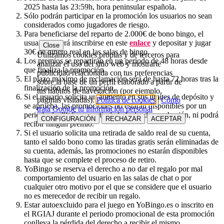
2025 hasta las 23:59h, hora peninsular española.
Sólo podrán participar en la promoción los usuarios no sean
considerados como jugadores de riesgo.
Para beneficiarse del reparto de 2.000€ de bono bingo, el
usuario deberá inscribirse en este
enlace
y depositar y jugar
Close
30€ de dinero real en las salas de bingo.
Utilizamos cookies propias y de terceros para
Los premios se repartirán en un periodo de 48 horas desde
analizar el uso del sitio web y mostrarte
que finaliza la promoción.
publicidad relacionada con tus preferencias
El plazo máximo de reclamación será de hasta 72 horas tras la
sobre la base de un perfil elaborado a partir de
finalización de la promoción.
tus hábitos de navegación (por ejemplo,
Si el usuario solicita un aumento en sus límites de depósito y
páginas visitadas).
Política de cookies
|
Cómo
se aprueba, las promociones no estarán disponibles por un
trata Google tu información personal
periodo de 30 días a partir de la fecha de aprobación, ni podrá
CONFIGURACIÓN
RECHAZAR
ACEPTAR
recibir ningún premio.
Si el usuario solicita una retirada de saldo real de su cuenta,
tanto el saldo bono como las tiradas gratis serán eliminadas de
su cuenta, además, las promociones no estarán disponibles
hasta que se complete el proceso de retiro.
YoBingo se reserva el derecho a no dar el regalo por mal
comportamiento del usuario en las salas de chat o por
cualquier otro motivo por el que se considere que el usuario
no es merecedor de recibir un regalo.
Estar autoexcluido para el juego en YoBingo.es o inscrito en
el RGIAJ durante el periodo promocional de esta promoción
conlleva la pérdida del derecho a recibir el mismo.