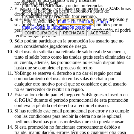
analizar el uso del sitio web y mostrarte
noviembre a las 23:59h.
publicidad relacionada con tus preferencias
El pago de la misma se realizará en un periodo de 24/48 horas
sobre la base de un perfil elaborado a partir de
desde la finalización de esta.
tus hábitos de navegación (por ejemplo,
Si el usuario solicita un aumento en sus límites de depósito y
páginas visitadas).
Política de cookies
|
Cómo
se aprueba, las promociones no estarán disponibles por un
trata Google tu información personal
periodo de 30 días a partir de la fecha de aprobación, ni podrá
CONFIGURACIÓN
RECHAZAR
ACEPTAR
recibir ningún premio.
Sólo podrán participar en la promoción los usuario que no
sean considerados jugadores de riesgo.
Si el usuario solicita una retirada de saldo real de su cuenta,
tanto el saldo bono como las tiradas gratis serán eliminadas de
su cuenta, además, las promociones no estarán disponibles
hasta que se complete el proceso de retiro.
YoBingo se reserva el derecho a no dar el regalo por mal
comportamiento del usuario en las salas de chat o por
cualquier otro motivo por el que se considere que el usuario
no es merecedor de recibir un regalo.
Estar autoexcluido para el juego en YoBingo.es o inscrito en
el RGIAJ durante el periodo promocional de esta promoción
conlleva la pérdida del derecho a recibir el mismo.
Si has recibido este email promocional por error y no cumple
con las condiciones para recibir la oferta no se le aplicará,
pedimos disculpas por las molestias que esto pueda causar.
Si esta promoción no funcionara correctamente debido a
fraude, manipulación, errores técnicos o cualquier otra cosa