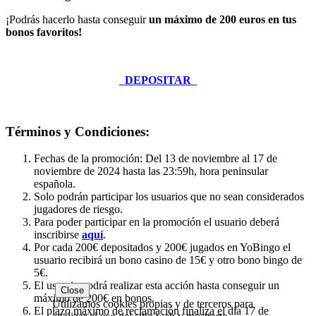
¡Podrás hacerlo hasta conseguir
un máximo de 200 euros en tus
bonos favoritos!
DEPOSITAR
Términos y Condiciones:
Fechas de la promoción: Del 13 de noviembre al 17 de
noviembre de 2024 hasta las 23:59h, hora peninsular
española.
Solo podrán participar los usuarios que no sean considerados
jugadores de riesgo.
Para poder participar en la promoción el usuario deberá
inscribirse
aquí
.
Por cada 200€ depositados y 200€ jugados en YoBingo el
usuario recibirá un bono casino de 15€ y otro bono bingo de
5€.
El usuario podrá realizar esta acción hasta conseguir un
Close
máximo de 200€ en bonos.
Utilizamos cookies propias y de terceros para
El plazo máximo de reclamación finaliza el día 17 de