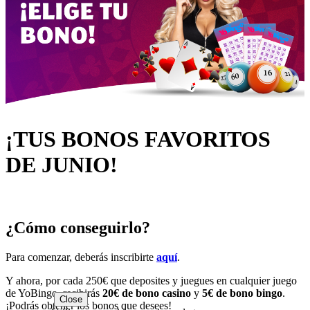
¡TUS BONOS FAVORITOS
DE JUNIO!
¿Cómo conseguirlo?
Para comenzar, deberás inscribirte
aquí
.
Y ahora, por cada 250€ que deposites y juegues en cualquier juego
de YoBingo, recibirás
20€ de bono casino
y
5€ de bono bingo
.
Close
¡Podrás obtener los bonos que desees!