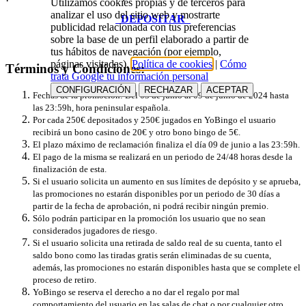
Utilizamos cookies propias y de terceros para
analizar el uso del sitio web y mostrarte
DEPOSITAR
publicidad relacionada con tus preferencias
sobre la base de un perfil elaborado a partir de
tus hábitos de navegación (por ejemplo,
páginas visitadas).
Política de cookies
|
Cómo
Términos y Condiciones:
trata Google tu información personal
CONFIGURACIÓN
RECHAZAR
ACEPTAR
Fechas de la promoción: Del 03 de junio al 09 de junio de 2024 hasta
las 23:59h, hora peninsular española.
Por cada 250€ depositados y 250€ jugados en YoBingo el usuario
recibirá un bono casino de 20€ y otro bono bingo de 5€.
El plazo máximo de reclamación finaliza el día 09 de junio a las 23:59h.
El pago de la misma se realizará en un periodo de 24/48 horas desde la
finalización de esta.
Si el usuario solicita un aumento en sus límites de depósito y se aprueba,
las promociones no estarán disponibles por un periodo de 30 días a
partir de la fecha de aprobación, ni podrá recibir ningún premio.
Sólo podrán participar en la promoción los usuario que no sean
considerados jugadores de riesgo.
Si el usuario solicita una retirada de saldo real de su cuenta, tanto el
saldo bono como las tiradas gratis serán eliminadas de su cuenta,
además, las promociones no estarán disponibles hasta que se complete el
proceso de retiro.
YoBingo se reserva el derecho a no dar el regalo por mal
comportamiento del usuario en las salas de chat o por cualquier otro