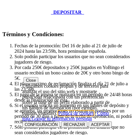
DEPOSITAR
Términos y Condiciones:
Fechas de la promoción: Del 16 de julio al 21 de julio de
2024 hasta las 23:59h, hora peninsular española.
Solo podrán participar los usuarios que no sean considerados
jugadores de riesgo.
Por cada 250€ depositados y 250€ jugados en YoBingo el
usuario recibirá un bono casino de 20€ y otro bono bingo de
5€.
Close
El plazo máximo de reclamación finaliza el día 21 de julio a
Utilizamos cookies propias y de terceros para
las 23:59h.
analizar el uso del sitio web y mostrarte
El pago de la misma se realizará en un periodo de 24/48 horas
publicidad relacionada con tus preferencias
desde la finalización de esta.
sobre la base de un perfil elaborado a partir de
Si el usuario solicita un aumento en sus límites de depósito y
tus hábitos de navegación (por ejemplo,
se aprueba, las promociones no estarán disponibles por un
páginas visitadas).
Política de cookies
|
Cómo
periodo de 30 días a partir de la fecha de aprobación, ni podrá
trata Google tu información personal
recibir ningún premio.
CONFIGURACIÓN
RECHAZAR
ACEPTAR
Sólo podrán participar en la promoción los usuario que no
sean considerados jugadores de riesgo.