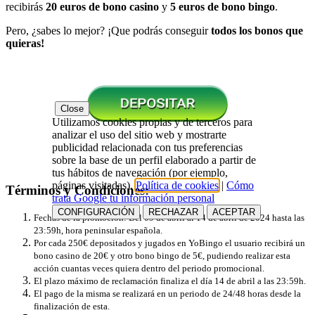
recibirás
20 euros de bono casino
y
5 euros de bono bingo
.
Pero, ¿sabes lo mejor? ¡Que podrás conseguir
todos los bonos que
quieras!
Close
Utilizamos cookies propias y de terceros para
analizar el uso del sitio web y mostrarte
publicidad relacionada con tus preferencias
sobre la base de un perfil elaborado a partir de
tus hábitos de navegación (por ejemplo,
páginas visitadas).
Política de cookies
|
Cómo
Términos y Condiciones:
trata Google tu información personal
CONFIGURACIÓN
RECHAZAR
ACEPTAR
Fechas de la promoción: Del 09 de abril al 14 de abril de 2024 hasta las
23:59h, hora peninsular española.
Por cada 250€ depositados y jugados en YoBingo el usuario recibirá un
bono casino de 20€ y otro bono bingo de 5€, pudiendo realizar esta
acción cuantas veces quiera dentro del periodo promocional.
El plazo máximo de reclamación finaliza el día 14 de abril a las 23:59h.
El pago de la misma se realizará en un periodo de 24/48 horas desde la
finalización de esta.