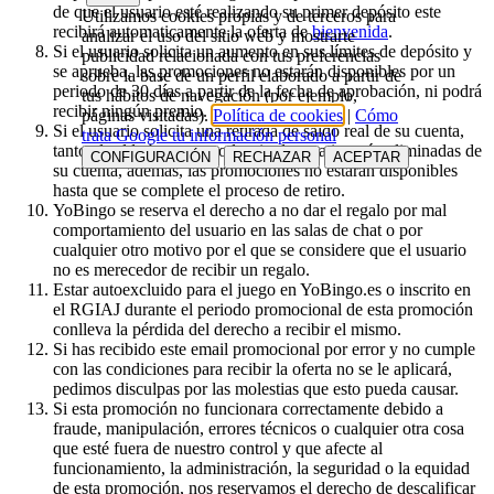
de que el usuario esté realizando su primer depósito este
Utilizamos cookies propias y de terceros para
recibirá automaticamente la oferta de
bienvenida
.
analizar el uso del sitio web y mostrarte
Si el usuario solicita un aumento en sus límites de depósito y
publicidad relacionada con tus preferencias
se aprueba, las promociones no estarán disponibles por un
sobre la base de un perfil elaborado a partir de
periodo de 30 días a partir de la fecha de aprobación, ni podrá
tus hábitos de navegación (por ejemplo,
recibir ningún premio.
páginas visitadas).
Política de cookies
|
Cómo
Si el usuario solicita una retirada de saldo real de su cuenta,
trata Google tu información personal
tanto el saldo bono como las tiradas gratis serán eliminadas de
CONFIGURACIÓN
RECHAZAR
ACEPTAR
su cuenta, además, las promociones no estarán disponibles
hasta que se complete el proceso de retiro.
YoBingo se reserva el derecho a no dar el regalo por mal
comportamiento del usuario en las salas de chat o por
cualquier otro motivo por el que se considere que el usuario
no es merecedor de recibir un regalo.
Estar autoexcluido para el juego en YoBingo.es o inscrito en
el RGIAJ durante el periodo promocional de esta promoción
conlleva la pérdida del derecho a recibir el mismo.
Si has recibido este email promocional por error y no cumple
con las condiciones para recibir la oferta no se le aplicará,
pedimos disculpas por las molestias que esto pueda causar.
Si esta promoción no funcionara correctamente debido a
fraude, manipulación, errores técnicos o cualquier otra cosa
que esté fuera de nuestro control y que afecte al
funcionamiento, la administración, la seguridad o la equidad
de esta promoción, nos reservamos el derecho de descalificar