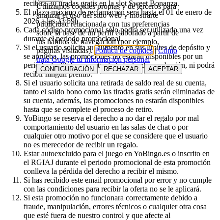
recibirá 30 tiradas gratis en la slot Sweet Bonanza.
Utilizamos cookies propias y de terceros para
El plazo máximo de reclamación será hasta el 01 de enero de
analizar el uso del sitio web y mostrarte
2026 a las 23:59h.
publicidad relacionada con tus preferencias
Cada código promocional sólo podrá ser utilizado una vez
sobre la base de un perfil elaborado a partir de
durante el periodo promocional.
tus hábitos de navegación (por ejemplo,
Si el usuario solicita un aumento en sus límites de depósito y
páginas visitadas).
Política de cookies
|
Cómo
se aprueba, las promociones no estarán disponibles por un
trata Google tu información personal
periodo de 30 días a partir de la fecha de aprobación, ni podrá
CONFIGURACIÓN
RECHAZAR
ACEPTAR
recibir ningún premio.
Si el usuario solicita una retirada de saldo real de su cuenta,
tanto el saldo bono como las tiradas gratis serán eliminadas de
su cuenta, además, las promociones no estarán disponibles
hasta que se complete el proceso de retiro.
YoBingo se reserva el derecho a no dar el regalo por mal
comportamiento del usuario en las salas de chat o por
cualquier otro motivo por el que se considere que el usuario
no es merecedor de recibir un regalo.
Estar autoexcluido para el juego en YoBingo.es o inscrito en
el RGIAJ durante el periodo promocional de esta promoción
conlleva la pérdida del derecho a recibir el mismo.
Si has recibido este email promocional por error y no cumple
con las condiciones para recibir la oferta no se le aplicará.
Si esta promoción no funcionara correctamente debido a
fraude, manipulación, errores técnicos o cualquier otra cosa
que esté fuera de nuestro control y que afecte al