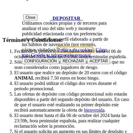
Close
DEPOSITAR
Utilizamos cookies propias y de terceros para
analizar el uso del sitio web y mostrarte
publicidad relacionada con tus preferencias
sobre la base de un perfil elaborado a partir de
Términos y Condiciones:
tus hábitos de navegación (por ejemplo,
páginas visitadas).
Política de cookies
|
Cómo
Fechas de la promoción: Del 04 de octubre hasta el 06 de
trata Google tu información personal
octubre del 2024 hasta las 23:59h, hora peninsular española.
CONFIGURACIÓN
RECHAZAR
ACEPTAR
Sólo podrán participar en la promoción los usuarios que no
sean considerados como jugadores de riesgo.
El usuario que realice un depósito de 20 euros con el código
ANIMAL
recibirá 7.50 euros en bono bingo.
El usuario podrá utilizar el código dos veces durante el
periodo promocional.
Las ofertas de depósito con código promocional solo estarán
disponibles a partir del segundo depósito del usuario. En caso
de que el usuario esté realizando su primer depósito este
recibirá automaticamente la oferta de
bienvenida
.
El usuario tiene hasta el día 06 de octubre del 2024 hasta las
23:59h, hora peninsular española, para realizar cualquier
reclamación sobre la promoción.
Si el usuario solicita un aumento en sus límites de depósito y