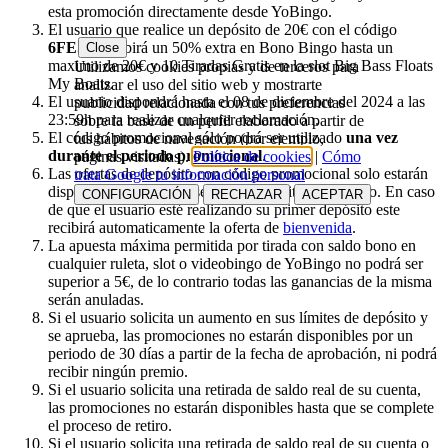
esta promoción directamente desde YoBingo.
El usuario que realice un depósito de 20€ con el código
6FEST
recibirá un 50% extra en Bono Bingo hasta un
Close
maximo de 20€ y 10 Tiradas Gratis en la slot
Big Bass Floats
Utilizamos cookies propias y de terceros para
My Boats
.
analizar el uso del sitio web y mostrarte
El usuario dispondrá hasta el 08 de diciembre del 2024 a las
publicidad relacionada con tus preferencias
23:59h para realizar cualquier reclamación.
sobre la base de un perfil elaborado a partir de
El código promocional sólo podrá ser utilizado
una vez
tus hábitos de navegación (por ejemplo,
durante el periodo promocional
.
páginas visitadas).
Política de cookies
|
Cómo
Las ofertas de depósito con código promocional solo estarán
trata Google tu información personal
disponibles a partir del segundo depósito del usuario. En caso
CONFIGURACIÓN
RECHAZAR
ACEPTAR
de que el usuario esté realizando su primer depósito este
recibirá automaticamente la oferta de
bienvenida
.
La apuesta máxima permitida por tirada con saldo bono en
cualquier ruleta, slot o videobingo de YoBingo no podrá ser
superior a 5€, de lo contrario todas las ganancias de la misma
serán anuladas.
Si el usuario solicita un aumento en sus límites de depósito y
se aprueba, las promociones no estarán disponibles por un
periodo de 30 días a partir de la fecha de aprobación, ni podrá
recibir ningún premio.
Si el usuario solicita una retirada de saldo real de su cuenta,
las promociones no estarán disponibles hasta que se complete
el proceso de retiro.
Si el usuario solicita una retirada de saldo real de su cuenta o